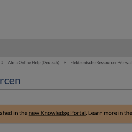
hy
Alma Online Help (Deutsch)
Elektronische Ressourcen-Verwa
urcen
shed in the
new Knowledge Portal
.
Learn more in th