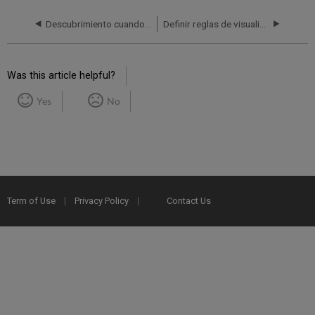
Descubrimiento cuando use una Zona de red
Definir reglas de visualización al nivel del campus
Was this article helpful?
Yes
No
Term of Use
Privacy Policy
Contact Us
2025 Ex Libris. All rights reserved