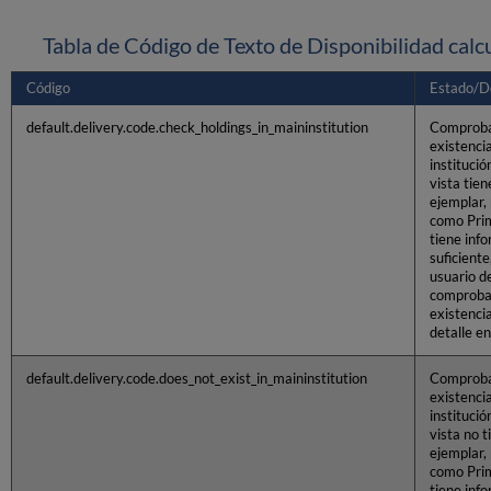
Tabla de Código de Texto de Disponibilidad calc
Código
Estado/De
default.delivery.code.check_holdings_in_maininstitution
Comprob
existenci
institució
vista tien
ejemplar,
como Pri
tiene inf
suficiente,
usuario d
comproba
existenci
detalle en
default.delivery.code.does_not_exist_in_maininstitution
Comprob
existenci
institució
vista no t
ejemplar,
como Pri
tiene inf