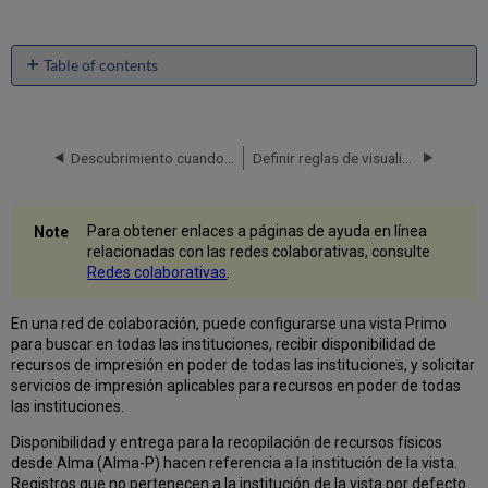
Table of contents
Estados
de
disponibilidad
Descubrimiento cuando use una Zona de red
Definir reglas de visualización al nivel del campus
El
Enlace
Más
y
Para obtener enlaces a páginas de ayuda en línea
las
relacionadas con las redes colaborativas, consulte
Instituciones
Redes colaborativas
.
Lightbox
Solicitudes
En una red de colaboración, puede configurarse una vista Primo
desde
para buscar en todas las instituciones, recibir disponibilidad de
cualquier
recursos de impresión en poder de todas las instituciones, y solicitar
institución
servicios de impresión aplicables para recursos en poder de todas
miembro
las instituciones.
Compartir
inventario
Disponibilidad y entrega para la recopilación de recursos físicos
digital
desde Alma (Alma-P) hacen referencia a la institución de la vista.
con
Registros que no pertenecen a la institución de la vista por defecto