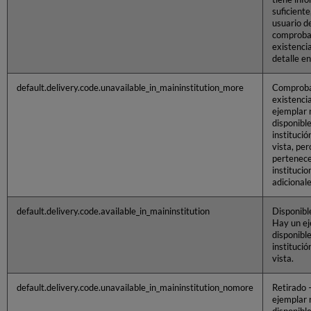
suficiente,
usuario d
comproba
existenci
detalle en
default.delivery.code.unavailable_in_maininstitution_more
Comprob
existencia
ejemplar 
disponible
institució
vista, per
pertenece
institucio
adicionale
default.delivery.code.available_in_maininstitution
Disponible
Hay un e
disponible
institució
vista.
default.delivery.code.unavailable_in_maininstitution_nomore
Retirado 
ejemplar 