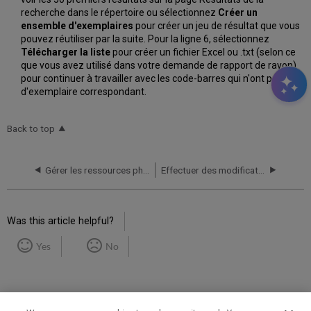
recherche dans le répertoire ou sélectionnez
Créer un
ensemble d'exemplaires
pour créer un jeu de résultat que vous
pouvez réutiliser par la suite. Pour la ligne 6, sélectionnez
Télécharger la liste
pour créer un fichier Excel ou .txt (selon ce
que vous avez utilisé dans votre demande de rapport de rayon)
pour continuer à travailler avec les code-barres qui n'ont pas
d'exemplaire correspondant.
Back to top
Gérer les ressources physiques
Effectuer des modifications globales sur les notices d'exemplaire physique
Was this article helpful?
Yes
No