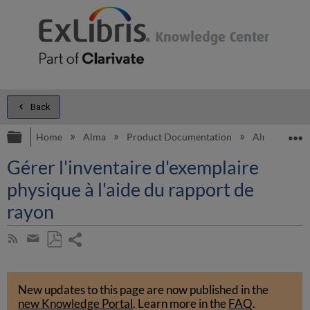
Back
Expand/collapse global hierarchy
E
Home
Alma
Product Documentation
Alma Online 
Gérer l'inventaire d'exemplaire
physique à l'aide du rapport de
rayon
Share
Subscribe
by
page
Save
Share
RSS
as
by
PDF
New updates to this page are now published in the
email
new Knowledge Portal
.
Learn more in the
FAQ
.