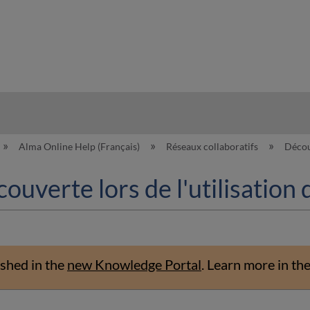
hy
Alma Online Help (Français)
Réseaux collaboratifs
Décou
uverte lors de l'utilisation
shed in the
new Knowledge Portal
.
Learn more in th