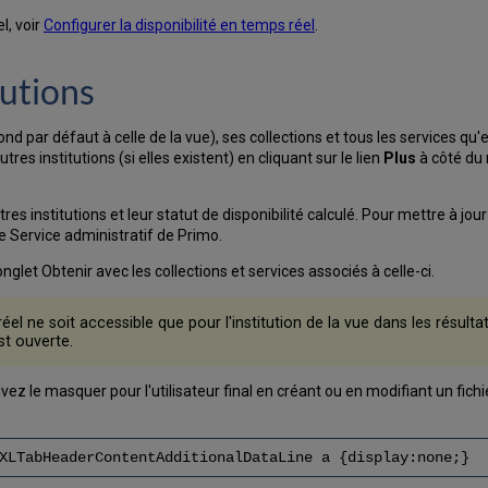
l, voir
Configurer la disponibilité en temps réel
.
tutions
spond par défaut à celle de la vue), ses collections et tous les services q
res institutions (si elles existent) en cliquant sur le lien
Plus
à côté du 
es institutions et leur statut de disponibilité calculé. Pour mettre à jour 
le Service administratif de Primo.
'onglet Obtenir avec les collections et services associés à celle-ci.
éel ne soit accessible que pour l'institution de la vue dans les résulta
est ouverte.
uvez le masquer pour l'utilisateur final en créant ou en modifiant un fich
XLTabHeaderContentAdditionalDataLine a {display:none;}