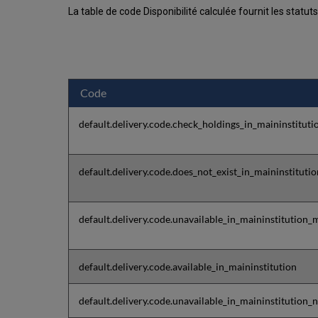
La table de code Disponibilité calculée fournit les statuts
Code
default.delivery.code.check_holdings_in_maininstituti
default.delivery.code.does_not_exist_in_maininstitutio
default.delivery.code.unavailable_in_maininstitution_
default.delivery.code.available_in_maininstitution
default.delivery.code.unavailable_in_maininstitution