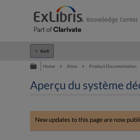
Back
Expand/collapse global hierarc
Home
Alma
Product Documentation
Aperçu du système déco
New updates to this page are now publi