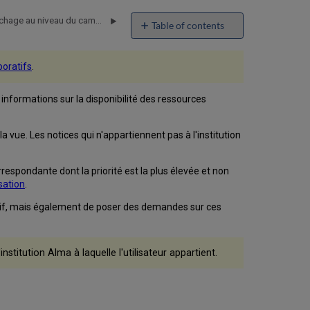
Définir les règles logiques d'affichage au niveau du campus
Table of contents
Statuts
de
boratifs
.
disponibilité
Lien
 informations sur la disponibilité des ressources
Plus
et
fenêtre
 vue. Les notices qui n'appartiennent pas à l'institution
Institutions
Demandes
de
respondante dont la priorité est la plus élevée et non
la
sation
.
part
boratif, mais également de poser des demandes sur ces
de
n'importe
quelle
institution
stitution Alma à laquelle l'utilisateur appartient.
membre
Partager
un
inventaire