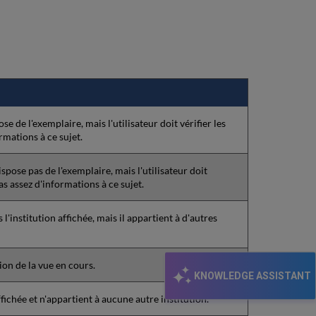
numérique
avec
des
institutions
membres
se de l'exemplaire, mais l'utilisateur doit vérifier les
ormations à ce sujet.
ispose pas de l'exemplaire, mais l'utilisateur doit
pas assez d'informations à ce sujet.
 l'institution affichée, mais il appartient à d'autres
ion de la vue en cours.
KNOWLEDGE ASSISTANT
ffichée et n'appartient à aucune autre institution.