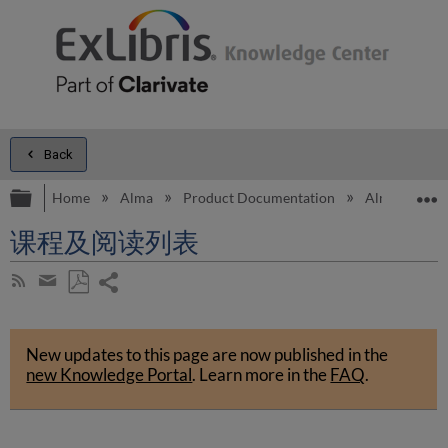
Back
Expand/collapse global hierarchy
E
Home
Alma
Product Documentation
Alma Onli
课程及阅读列表
Share
Subscribe
by
page
Save
Share
RSS
as
by
PDF
New updates to this page are now published in the
email
new Knowledge Portal
.
Learn more in the
FAQ
.