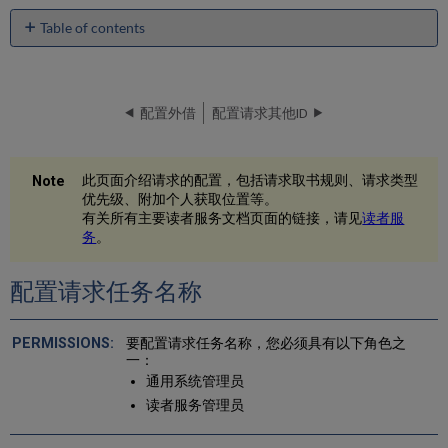
Table of contents
配
置
请
求
配置外借
配置请求其他ID
任
务
名
此页面介绍请求的配置，包括请求取书规则、请求类型
称
优先级、附加个人获取位置等。
配
有关所有主要读者服务文档页面的链接，请见
读者服
置
务
。
请
求
配置请求任务名称
取
书
规
要配置请求任务名称，您必须具有以下角色之
则
一：
配
通用系统管理员
置
请
读者服务管理员
求
类