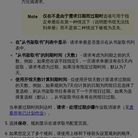
力完成请求。
仅在不是由于需求日期而过期时
选项可用于指
定单册应在第一种情况下（说明图书馆无法找
到单册）而不是第二种情况下被视为丢失。
在“从书架取书”列表中显示
- 请求单册是否显示在从书架取书列
表中。
“从书架取书”的到期时间（天数）
- 请求考虑为到期之前的天
数。例如，如果您在该字段指定5，一旦请求单册没有在5天内
提取，请求考虑为过期。如果没有指定过期时间，默认为7
天。
使用开馆天数计算到期时间
- 仅使用开馆天数计算请求过期前
的天数。例如，如果规则为7天但计算的日期为闭馆日且选择了
复选框，则从书架取书任务将在下一个开馆日过期。如果为选
择复选框（默认），从书架取书任务将在闭馆日过期。
当单册过期时间到达时，
请求 - 处理过期步骤
作业取消请求（见
查
看所有已计划作业
）。
选择
保存
。规则显示在请求取书配置页面。
如果您定义了多个规则，请使用上移和下移箭头设置规则的顺序。