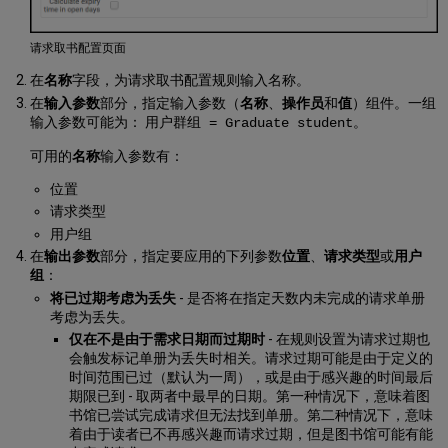
请求取书配置页面
在
名称
字段，为请求取书配置规则输入名称。
在
输入参数
部分，指定输入参数（
名称
、
操作员
和
值
）组件。一组
输入参数可能为：
。
用户群组 = Graduate student
可用的
名称
输入参数有：
位置
请求类型
用户组
在
输出参数
部分，指定要应用的下列参数
位置
、
请求类型
或
用户
组
：
将已过期考虑为丢失
- 是否将在指定天数内未完成的请求单册
考虑为丢失。
仅在不是由于需求日期而过期时
- 在规则设置为请求过期也
会触发标记单册为丢失时相关。请求过期可能是由于定义的
时间范围已过（默认为一周），或是由于感兴趣的时间最后
期限已到 - 取两者中最早的日期。第一种情况下，意味着图
书馆已尝试完成请求但无法找到单册。第二种情况下，意味
着由于读者已不再感兴趣而请求过期，但是图书馆可能有能