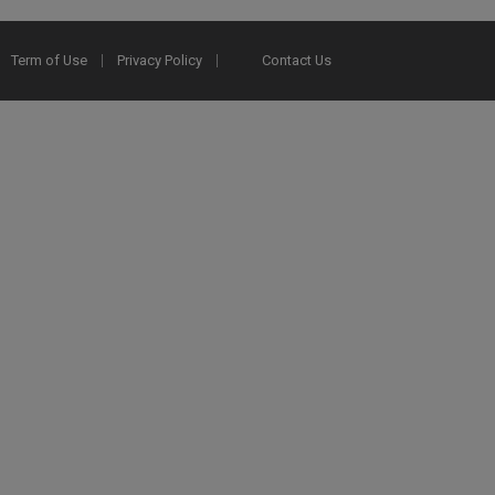
Term of Use
Privacy Policy
Contact Us
2025 Ex Libris. All rights reserved