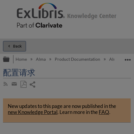
Back
Expand/collapse global hierarchy
E
Home
Alma
Product Documentation
Alma Onli
配置请求
Share
Subscribe
by
page
Save
Share
RSS
as
by
PDF
New updates to this page are now published in the
email
new Knowledge Portal
.
Learn more in the
FAQ
.