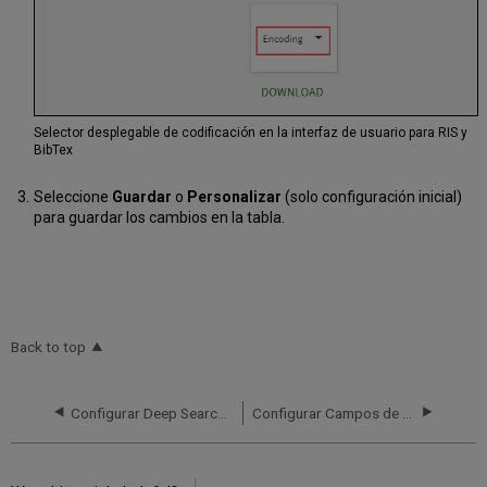
Selector desplegable de codificación en la interfaz de usuario para RIS y
BibTex
Seleccione
Guardar
o
Personalizar
(solo configuración inicial)
para guardar los cambios en la tabla.
Back to top
Configurar Deep Search en una Institución Remota de Primo VE
Configurar Campos de faceta y de búsqueda locales para Primo VE