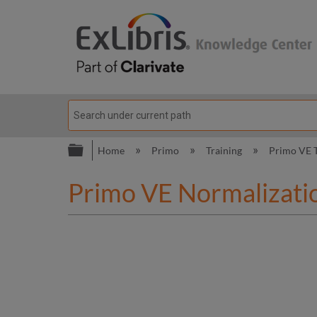
Expand/collapse global hierarc
Home
Primo
Training
Primo VE 
Primo VE Normalizatio