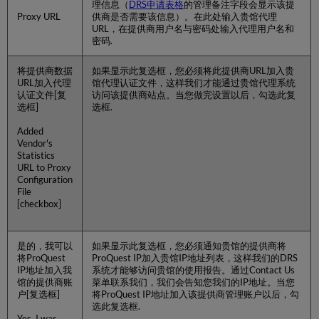
理信息（
DRS申请表格
的管理备注字段会显示该提
Proxy URL
供商是否需要该信息）。在此处输入贵馆代理
URL，在提供商用户名与密码处输入代理用户名和
密码.
将提供商数据
如果显示此复选框，您必须将此提供商URL加入贵
URL加入代理
馆代理认证文件，这样我们才能通过贵馆代理系统
认证文件[复
访问该提供商站点。当您做完设置以后，勾选此复
选框]
选框.
Added
Vendor's
Statistics
URL to Proxy
Configuration
File
[checkbox]
是的，我可以
如果显示此复选框，您必须通知贵馆的提供商将
将ProQuest
ProQuest IP加入贵馆IP地址列表，这样我们的DRS
IP地址加入我
系统才能够访问贵馆的使用报告。通过Contact Us
馆的提供商账
菜单联系我们，我们会告知您我们的IP地址。当您
户[复选框]
将ProQuest IP地址加入该提供商管理账户以后，勾
选此复选框.
Yes, I was