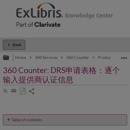
Back
Expand/collapse global hierarchy
E
Home
360 Services
360 Counter
Product Docume
360 Counter: DRS申请表格：逐个
输入提供商认证信息
Share
Subscribe
by
page
Save
Share
RSS
as
by
PDF
email
Table of contents
我