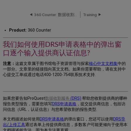
们
如
何
360 Counter: 数据收割服务 (DRS) 人工托管收割
Training
使
用
Product:
360 Counter
DRS
申
请
我们如何使用DRS申请表格中的弹出窗
表
口逐个输入提供商认证信息?
格
中
注意：
这篇文章属于图书馆电子资源管理与探索
核心中文文档集
中的
的
一部分。文章里的链接指向英文文档。如果你需要帮助，请在支持中
弹
心提交工单或通过电话400-1200-754联系技术支持.
出
窗
口
逐
个
如果您要告知ProQuest
数据收割服务
(DRS)
帮助您收割提供商的哪种
输
报告类型报告，需要您填写
DRS申请表格
，提交提供商信息，包括访
入
问信息（URL，认证信息）与您希望收割的报告类型.
提
本文档描述如何使用
DRS申请表格
的弹出窗口，您还可以使用
DRS导
供
出/上传工具
通过表单上传提供商信息，多数客户可能更倾向于使用本
商
文档描述的方法，因为本方法更直观.