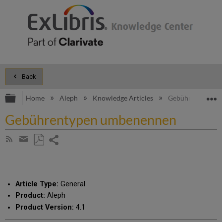
Back
Expand/collapse global hierarchy
E
Home
Aleph
Knowledge Articles
Gebührentypen 
Gebührentypen umbenennen
Share
Subscribe
by
page
Save
Share
RSS
as
by
PDF
email
Article Type:
General
Product:
Aleph
Product Version:
4.1