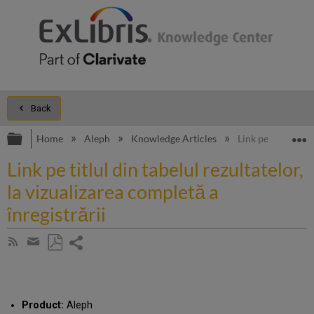
Back
Expand/collapse global hierarchy
E
Home
Aleph
Knowledge Articles
Link pe titlul din
Link pe titlul din tabelul rezultatelor,
la vizualizarea completă a
înregistrării
Share
Subscribe
by
page
Save
Share
RSS
as
by
PDF
email
Product:
Aleph