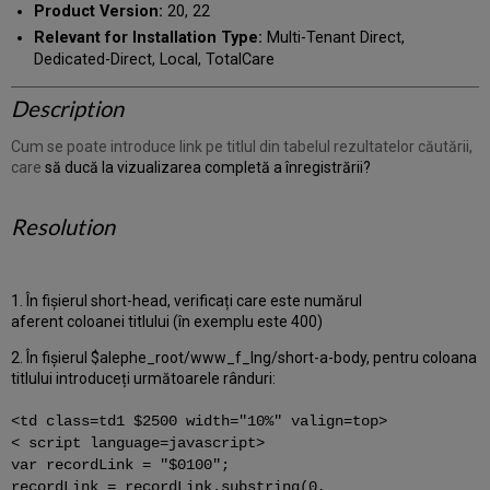
Product Version:
20, 22
Relevant for Installation Type:
Multi-Tenant Direct,
Dedicated-Direct, Local, TotalCare
Description
Cum se poate introduce link pe titlul din tabelul rezultatelor căutării,
care
să ducă la vizualizarea completă a înregistrării?
Resolution
1. În fișierul short-head, verificați care este numărul
aferent coloanei titlului (în exemplu este 400)
2. În fișierul $alephe_root/www_f_lng/short-a-body, pentru coloana
titlului introduceți următoarele rânduri:
<td class=td1 $2500 width="10%" valign=top>
< script language=javascript>
var recordLink = "$0100";
recordLink = recordLink.substring(0,