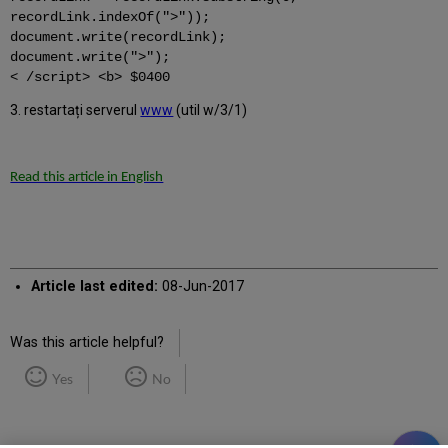
recordLink.indexOf(">"));
document.write(recordLink);
document.write(">");
< /script> <b> $0400
3. restartați serverul
www
(util w/3/1)
Read this article in English
Article last edited:
08-Jun-2017
Was this article helpful?
Yes
No