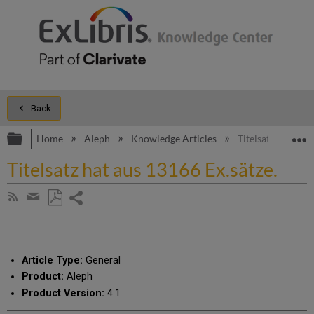
Back
Expand/collapse global hierarchy
E
Home
Aleph
Knowledge Articles
Titelsatz hat aus 
Titelsatz hat aus 13166 Ex.sätze.
Share
Subscribe
by
page
Save
Share
RSS
as
by
PDF
email
Article Type:
General
Product:
Aleph
Product Version:
4.1