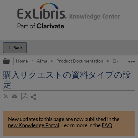
Back
Expand/collapse global hierarchy
E
Home
Alma
Product Documentation
日本語
購入リクエストの資料タイプの設
定
Share
Subscribe
by
page
Save
Share
RSS
as
by
PDF
New updates to this page are now published in the
email
new Knowledge Portal
.
Learn more in the
FAQ
.