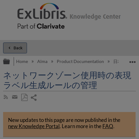
Back
Expand/collapse global hierarchy
E
Home
Alma
Product Documentation
日本語
ネットワークゾーン使用時の表現
ラベル生成ルールの管理
Share
Subscribe
by
page
Save
Share
RSS
as
by
PDF
New updates to this page are now published in the
email
new Knowledge Portal
.
Learn more in the
FAQ
.