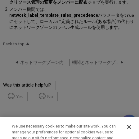
クリソース管理の変更をメンバーに配布
ジョブを実行します。
メンバー機関では、
network_label_template_rules_precedence
パラメータを
true
にセットして、ローカルに定義されたルール(ある場合)の代わり
にネットワークゾーンのラベル生成ルールを使用します。
Back to top
ネットワークゾーン内の未使用の書誌レコードを削除
機関とネットワークゾーン検索結果の組み合わせ
Was this article helpful?
Yes
No
We use necessary cookies to make our site work. You can
manage your preferences for optional cookies we use to
measure our site’s performance, personalize content and