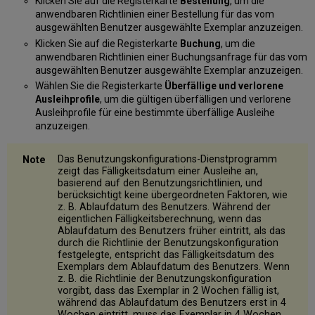
Klicken Sie auf die Registerkarte
Bestellung
, um die
anwendbaren Richtlinien einer Bestellung für das vom
ausgewählten Benutzer ausgewählte Exemplar anzuzeigen.
Klicken Sie auf die Registerkarte
Buchung
, um die
anwendbaren Richtlinien einer Buchungsanfrage für das vom
ausgewählten Benutzer ausgewählte Exemplar anzuzeigen.
Wählen Sie die Registerkarte
Überfällige und verlorene
Ausleihprofile
, um die gültigen überfälligen und verlorene
Ausleihprofile für eine bestimmte überfällige Ausleihe
anzuzeigen.
Das Benutzungskonfigurations-Dienstprogramm
zeigt das Fälligkeitsdatum einer Ausleihe an,
basierend auf den Benutzungsrichtlinien, und
berücksichtigt keine übergeordneten Faktoren, wie
z. B. Ablaufdatum des Benutzers. Während der
eigentlichen Fälligkeitsberechnung, wenn das
Ablaufdatum des Benutzers früher eintritt, als das
durch die Richtlinie der Benutzungskonfiguration
festgelegte, entspricht das Fälligkeitsdatum des
Exemplars dem Ablaufdatum des Benutzers. Wenn
z. B. die Richtlinie der Benutzungskonfiguration
vorgibt, dass das Exemplar in 2 Wochen fällig ist,
während das Ablaufdatum des Benutzers erst in 4
Wochen eintritt, muss das Exemplar in 4 Wochen