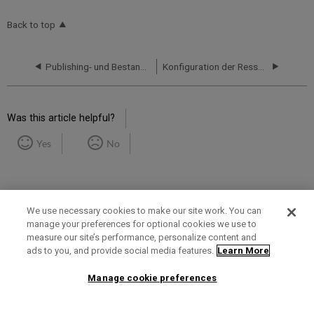
Back to top
Publishing- und Bestandanreicherung (Allgemeines Publishing)
Konfiguration der Ressourcen-Verwaltung - Überblick
Was this article helpful?
Yes
No
We use necessary cookies to make our site work. You can
manage your preferences for optional cookies we use to
measure our site’s performance, personalize content and
Term of Use
Privacy Policy
Contact Us
ads to you, and provide social media features.
Learn More
Manage cookie preferences
2025 Ex Libris. All rights reserved