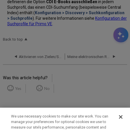
definieren die Option
CDI E-Books ausschließen
in jedem
Suchprofil, das einen CDI-Suchumfang (beispielsweise Central
Index) enthält (
Konfiguration > Discovery > Suchkonfiguration
> Suchprofile
). Für weitere Informationen siehe
Konfiguration der
Suchprofile für Primo VE
.
Back to top
Aktivieren von Zielen/Sammlungen für CDI nach Sammlungstyp für Discovery
Meine elektronischen Ressourcen nach Anbieter
Was this article helpful?
Yes
No
We use necessary cookies to make our site work. You can
manage your preferences for optional cookies we use to
measure our site’s performance, personalize content and
Term of Use
Privacy Policy
Contact Us