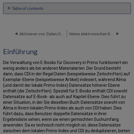
Table of contents
Einführung
Option
1
Aktivieren von Zielen/Sammlungen für CDI nach Sammlungstyp für Discovery
Meine elektronischen Ressourcen nach Anbieter
-
CDI-
Datensätze
Einführung
auf
Sammlungsebene
Die Verwaltung von E-Books für Discovery in Primo funktioniert ein
unterdrücken
wenig anders als bei anderen Materialarten. Der Grund besteht
Option
darin, dass CDI in der Regel Daten (beispielsweise Zeitschriften) auf
2
Exemplar-Ebene (beispielsweise Artikel) indexiert, während Alma
-
(und damit der lokale Primo-Index) Datensätze höherer Ebene
CDI
enthält (die Zeitschriften). Speziell für E-Books enthält CDI sowohl
E-
Datensätze auf E-Book- als auch auf Kapitel-Ebene. Dies führt zu
Books
einer Situation, in der Sie dieselben Buch-Datensätze sowohl von
filtern
Alma in Ihrem lokalen Primo-Index als auch von CDI haben. Dies
führt dazu, dass Benutzer doppelte Datensätze in ihrer
Ergebnisliste sehen, wenn sie einen gemischten Suchumfang
anwenden. Da es technisch nicht möglich ist, diese Datensätze
zwischen dem lokalen Primo-Index und CDI zu deduplizieren, bieten