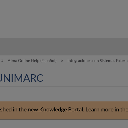
hy
Alma Online Help (Español)
Integraciones con Sistemas Exter
s UNIMARC
shed in the
new Knowledge Portal
.
Learn more in th