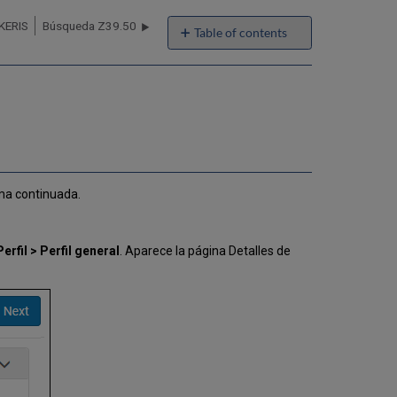
 KERIS
Búsqueda Z39.50
Table of contents
No
headers
rma continuada.
erfil > Perfil general
. Aparece la página Detalles de