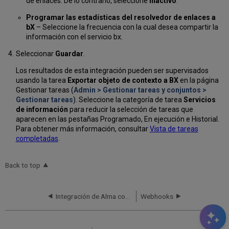
de enlaces. De lo contrario, seleccione
Inactivo
.
Programar las estadísticas del resolvedor de enlaces a
bX
– Seleccione la frecuencia con la cual desea compartir la
información con el servicio bx.
Seleccionar
Guardar
.
Los resultados de esta integración pueden ser supervisados
usando la tarea
Exportar objeto de contexto a BX
en la página
Gestionar tareas (
Admin > Gestionar tareas y conjuntos >
Gestionar tareas
). Seleccione la categoría de tarea
Servicios
de información
para reducir la selección de tareas que
aparecen en las pestañas Programado, En ejecución e Historial.
Para obtener más información, consultar
Vista de tareas
completadas
.
Back to top
Integración de Alma con el Catálogo Central Aleph
Webhooks