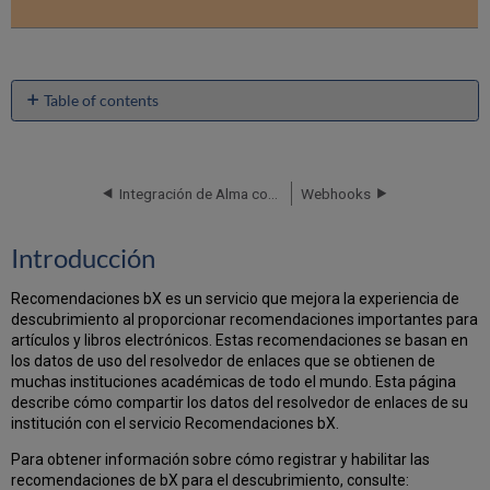
Table of contents
Introducción
Configurar
el
Integración de Alma con el Catálogo Central Aleph
Webhooks
perfil
de
integración
Introducción
de
estadísticas
Recomendaciones bX es un servicio que mejora la experiencia de
del
descubrimiento al proporcionar recomendaciones importantes para
resolvedor
artículos y libros electrónicos. Estas recomendaciones se basan en
de
los datos de uso del resolvedor de enlaces que se obtienen de
enlaces
muchas instituciones académicas de todo el mundo. Esta página
describe cómo compartir los datos del resolvedor de enlaces de su
institución con el servicio Recomendaciones bX.
Para obtener información sobre cómo registrar y habilitar las
recomendaciones de bX para el descubrimiento, consulte: