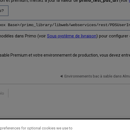
ion et premium, mettez à jour la valeur de
primo_test_pds_url
(voir
s?
box Base>/primo_library/libweb/webservices/rest/PDSUserI
 modèles dans Primo (voir
Sous-système de livraison
) pour configurer
à sable Premium et votre environnement de production, vous devez entrer
Environnements bac à sable dans Alm
No
preferences for optional cookies we use to