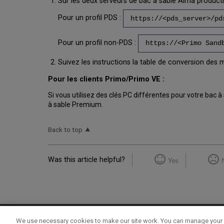
Sur les deux serveurs de bac à sable Alma product
Pour un profil PDS :
https://<pds_server>/pd
Pour un profil non-PDS :
https://<Primo Sand
Suivez les instructions la table de conversion des
Pour les clients Primo/Primo VE :
Si vous utilisez des clés PC différentes pour votre bac 
à sable Premium.
Back to top
Was this article helpful?
Yes
We use necessary cookies to make our site work. You can manage your 
Term of Use
Privacy Policy
Contact Us