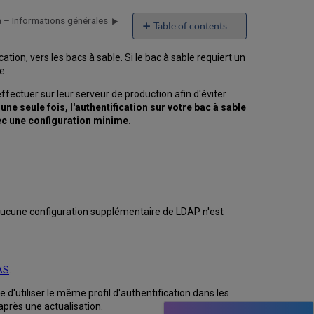
ma – Informations générales
Table of contents
No
headers
tion, vers les bacs à sable. Si le bac à sable requiert un
e.
ffectuer sur leur serveur de production afin d'éviter
une seule fois, l'authentification sur votre bac à sable
ec une configuration minime.
s, aucune configuration supplémentaire de LDAP n'est
AS
.
 d'utiliser le même profil d'authentification dans les
près une actualisation.