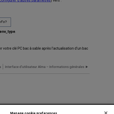
Configurer d'autres paramètres
) vers :
nfo?
env_type
.
 votre clé PC bac à sable après l'actualisation d'un bac
a
Interface d'utilisateur Alma – Informations générales
2025 Ex Libris. All rights reserved
Manage cookie preferences