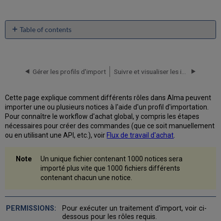
Table of contents
Importer
des
notices
à
Gérer les profils d'import
Suivre et visualiser les imports
l'aide
d'un
Cette page explique comment différents rôles dans Alma peuvent
profil
importer une ou plusieurs notices à l'aide d'un profil d'importation.
d'import
Pour connaître le workflow d'achat global, y compris les étapes
Importer
nécessaires pour créer des commandes (que ce soit manuellement
plusieurs
ou en utilisant une API, etc.), voir
Flux de travail d'achat
.
notices
Importer
Un unique fichier contenant 1000 notices sera
une
importé plus vite que 1000 fichiers différents
seule
contenant chacun une notice.
notice
Cas
d'utilisation
:
Pour exécuter un traitement d'import, voir ci-
dessous pour les rôles requis.
Remplacer