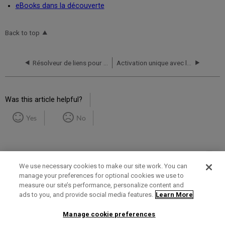
eBooks dans la découverte
Back to top
Résolveur de liens pour les consortiums
Activation unique avec le paramètre EasyActive
Was this article helpful?
Yes
No
We use necessary cookies to make our site work. You can
manage your preferences for optional cookies we use to
measure our site’s performance, personalize content and
Term of Use
Privacy Policy
Contact Us
ads to you, and provide social media features.
Learn More
Manage cookie preferences