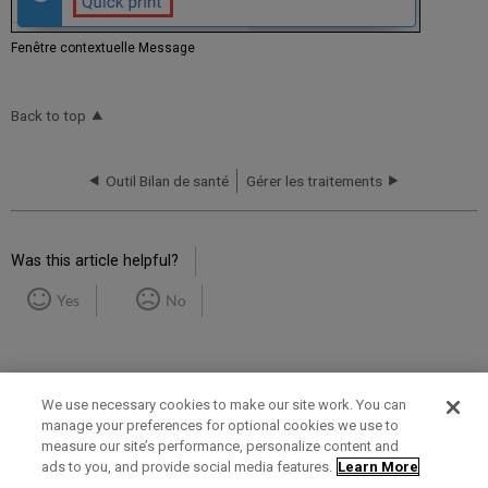
Fenêtre contextuelle Message
Back to top
Outil Bilan de santé
Gérer les traitements
Was this article helpful?
Yes
No
We use necessary cookies to make our site work. You can
manage your preferences for optional cookies we use to
measure our site’s performance, personalize content and
Term of Use
Privacy Policy
Contact Us
ads to you, and provide social media features.
Learn More