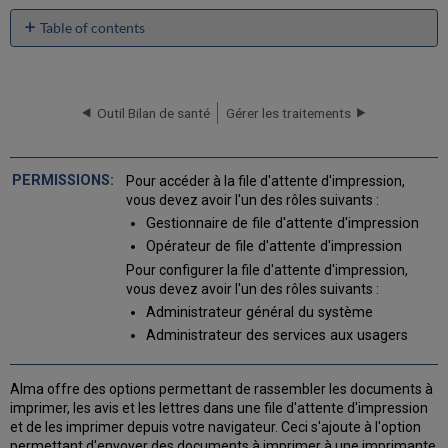
Table of contents
Statuts
de
file
d'attente
Outil Bilan de santé
Gérer les traitements
Lettres
pouvant
être
Pour accéder à la file d'attente d'impression,
envoyées
vous devez avoir l'un des rôles suivants :
à
Gestionnaire de file d'attente d'impression
la
Opérateur de file d'attente d'impression
file
d'attente
Pour configurer la file d'attente d'impression,
d'impression
vous devez avoir l'un des rôles suivants :
Gérer
Administrateur général du système
la
Administrateur des services aux usagers
file
d'attente
d'impression
Alma offre des options permettant de rassembler les documents à
Impression
imprimer, les avis et les lettres dans une file d'attente d'impression
rapide
et de les imprimer depuis votre navigateur. Ceci s'ajoute à l'option
automatisée
permettant d'envoyer des documents à imprimer à une imprimante