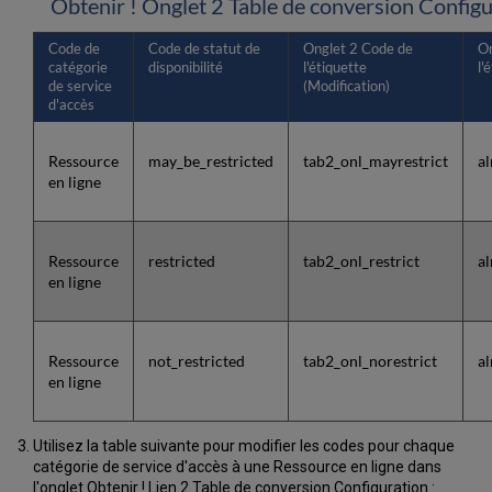
Obtenir ! Onglet 2 Table de conversion Configu
Code de
Code de statut de
Onglet 2 Code de
On
catégorie
disponibilité
l'étiquette
l'
de service
(Modification)
d'accès
Ressource
may_be_restricted
tab2_onl_mayrestrict
a
en ligne
Ressource
restricted
tab2_onl_restrict
al
en ligne
Ressource
not_restricted
tab2_onl_norestrict
al
en ligne
Utilisez la table suivante pour modifier les codes pour chaque
catégorie de service d'accès à une Ressource en ligne dans
l'onglet Obtenir ! Lien 2 Table de conversion Configuration :