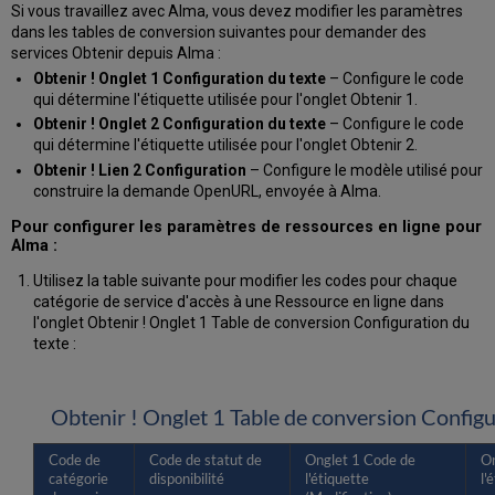
Si vous travaillez avec Alma, vous devez modifier les paramètres
dans les tables de conversion suivantes pour demander des
services Obtenir depuis Alma :
Obtenir ! Onglet 1 Configuration du texte
– Configure le code
qui détermine l'étiquette utilisée pour l'onglet Obtenir 1.
Obtenir ! Onglet 2 Configuration du texte
– Configure le code
qui détermine l'étiquette utilisée pour l'onglet Obtenir 2.
Obtenir ! Lien 2 Configuration
– Configure le modèle utilisé pour
construire la demande OpenURL, envoyée à Alma.
Pour configurer les paramètres de ressources en ligne pour
Alma :
Utilisez la table suivante pour modifier les codes pour chaque
catégorie de service d'accès à une Ressource en ligne dans
l'onglet Obtenir ! Onglet 1 Table de conversion Configuration du
texte :
Obtenir ! Onglet 1 Table de conversion Configu
Code de
Code de statut de
Onglet 1 Code de
On
catégorie
disponibilité
l'étiquette
l'