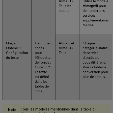
Alma-D /
utilise le modèle
Tous les
Almagetit
pour
statuts
demander des
services
supplémentaires
d'Alma.
Onglet
Définit les
Alma-E et
Chaque
Obtenir 2
codes
Alma-D /
catégorie/statut
Configuration
pour
Tous
de service
du texte
l'étiquette
d'accès a un
de l'onglet
code différent.
Obtenir 2.
Voir la table de
Le texte
conversion pour
est défini
plus de détails.
dans les
tables de
code.
Tous les modèles mentionnés dans la table ci-