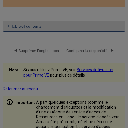
Table of contents
Paramètres
de
Service
d'Accès
Supprimer l'onglet Localisations dans l'interface utilisateur classique.
Configurer la disponibilité en temps réel
pour
les
Notices
Si vous utilisez Primo VE, voir
Services de livraison
locales
pour Primo VE
pour plus de détails.
Primo
collectées
depuis
Retourner au menu
Alma
Modifier
À part quelques exceptions (comme le
la
changement d'étiquettes et la modification
d'une catégorie de service d'accès de
catégorie
Ressources en Ligne), le service d'accès vers
de
Alma a été pré-configuré et ne nécessite
service
aucune modification. Le service d'accès