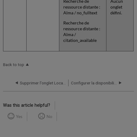
Recherche de
Aucun
ressource distante :
onglet
Alma / no_fulltext
défini.
Recherche de
ressource distante :
Alma /
citation_available
Back to top
Supprimer l'onglet Localisations dans l'interface utilisateur classique.
Configurer la disponibilité en temps réel
Was this article helpful?
Yes
No