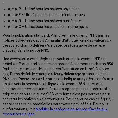
:
Alma-P
– Utilisé pour les notices physiques.
Alma-E
– Utilisé pour les notices électroniques.
Alma-D
– Utilisé pour les notices numériques.
Alma-C
– Utilisé pour les collections numériques.
Pour la publication standard, Primo vérifie le champ
INT
dans les
notices collectées depuis Alma afin d'attribuer une des valeurs ci-
dessus au champ
delivery/delcategory
(catégorie de service
d'accès) dans la notice PNX.
Une exception à cette règle se produit quand le champ
INT
est
défini sur
P
et quand la notice comprend également un champ
856
(qui indique que la notice a une représentation en ligne). Dans ce
cas, Primo définit le champ
delivery/delcategory
dans la notice
PNX vers
Ressource en ligne
, ce qui indique au système de fournir
un lien vers la ressource en ligne via le champ
856
plutôt que
d'utiliser directement Alma. Cette exception peut se produire si la
migration depuis un autre SIGB vers Alma n'est pas permise pour
convertir les notices en électroniques. Pour gérer ce cas de figure, il
est nécessaire de modifier les paramètres pré-définis. Pour plus
d'informations, voir
Modifier la catégorie de service d'accès aux
ressources en ligne
.