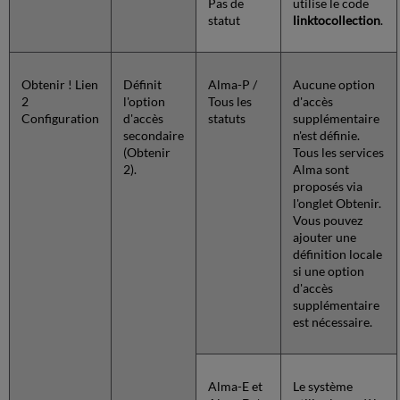
Pas de
utilise le code
statut
linktocollection
.
Obtenir ! Lien
Définit
Alma-P /
Aucune option
2
l'option
Tous les
d'accès
Configuration
d'accès
statuts
supplémentaire
secondaire
n'est définie.
(Obtenir
Tous les services
2).
Alma sont
proposés via
l'onglet Obtenir.
Vous pouvez
ajouter une
définition locale
si une option
d'accès
supplémentaire
est nécessaire.
Alma-E et
Le système