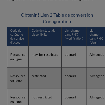
Obtenir ! Lien 2 Table de conversion
Configuration
Code de
Code de statut de
Lier champ
Lier
catégorie
disponibilité
dans PNX
champ
de service
(Modification)
dans PNX
d'accès
(Vers)
Ressource
may_be_restricted
openurl
Almagetit
en ligne
Ressource
restricted
openurl
Almagetit
en ligne
Ressource
not_restricted
openurl
Almagetit
en ligne