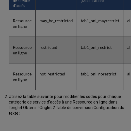
de service
(Modification)
d'accès
Ressource
may_be_restricted
tab1_onl_mayrestrict
a
en ligne
Ressource
restricted
tab1_onl_restrict
al
en ligne
Ressource
not_restricted
tab1_onl_norestrict
al
en ligne
Utilisez la table suivante pour modifier les codes pour chaque
catégorie de service d'accès à une Ressource en ligne dans
l'onglet Obtenir ! Onglet 2 Table de conversion Configuration du
texte :