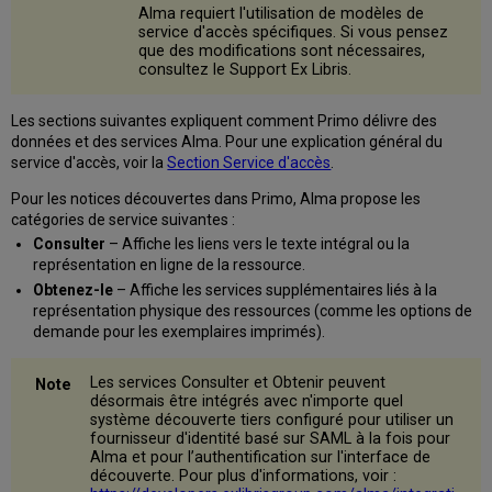
d'accès
Alma requiert l'utilisation de modèles de
aux
service d'accès spécifiques. Si vous pensez
ressources
que des modifications sont nécessaires,
en
consultez le Support Ex Libris.
ligne
Paramètres
Les sections suivantes expliquent comment Primo délivre des
de
données et des services Alma. Pour une explication général du
service
service d'accès, voir la
Section Service d'accès
.
d'accès
par
Pour les notices découvertes dans Primo, Alma propose les
défaut
catégories de service suivantes :
pour
Consulter
– Affiche les liens vers le texte intégral ou la
les
représentation en ligne de la ressource.
notices
Obtenez-le
– Affiche les services supplémentaires liés à la
locales
représentation physique des ressources (comme les options de
Alma
demande pour les exemplaires imprimés).
Paramètres
de
Les services Consulter et Obtenir peuvent
service
désormais être intégrés avec n'importe quel
d'accès
système découverte tiers configuré pour utiliser un
par
fournisseur d'identité basé sur SAML à la fois pour
défaut
Alma et pour l’authentification sur l'interface de
pour
découverte. Pour plus d'informations, voir :
les