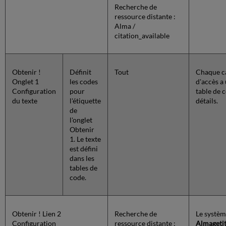
Recherche de
ressource distante :
Alma /
citation_available
Obtenir !
Définit
Tout
Chaque ca
Onglet 1
les codes
d'accès a 
Configuration
pour
table de 
du texte
l'étiquette
détails.
de
l'onglet
Obtenir
1. Le texte
est défini
dans les
tables de
code.
Obtenir ! Lien 2
Recherche de
Le systèm
Configuration
ressource distante :
Almageti