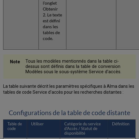
l'onglet
Obtenir
2. Le texte
est défini
dans les
tables de
code.
Tous les modèles mentionnés dans la table ci-
dessus sont définis dans la table de conversion
Modèles sous le sous-système Service d'accès.
La table suivante décrit les paramètres spécifiques à Alma dans les
tables de code Service d'accès pour les recherches distantes :
Configurations de la table de code distante
Table de
Utiliser
Catégorie du service
Définition
code
d'Accès / Statut de
disponibilité