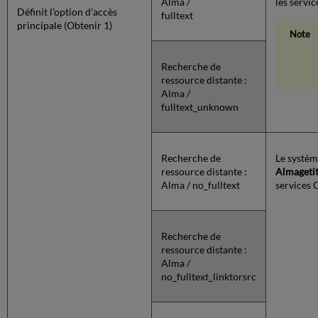
Alma /
les servi
Définit l'option d'accès
fulltext
principale (Obtenir 1)
Recherche de
ressource distante :
Alma /
fulltext_unknown
Recherche de
Le systèm
ressource distante :
Almageti
Alma / no_fulltext
services 
Recherche de
ressource distante :
Alma /
no_fulltext_linktorsrc