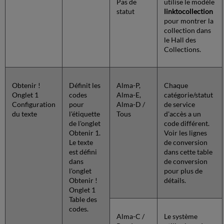
Pas de
utilise le modèle
statut
linktocollection
pour montrer la
collection dans
le Hall des
Collections.
Obtenir !
Définit les
Alma-P,
Chaque
Onglet 1
codes
Alma-E,
catégorie/statut
Configuration
pour
Alma-D /
de service
du texte
l'étiquette
Tous
d'accès a un
de l'onglet
code différent.
Obtenir 1.
Voir les lignes
Le texte
de conversion
est défini
dans cette table
dans
de conversion
l'onglet
pour plus de
Obtenir !
détails.
Onglet 1
Table des
codes.
Alma-C /
Le système