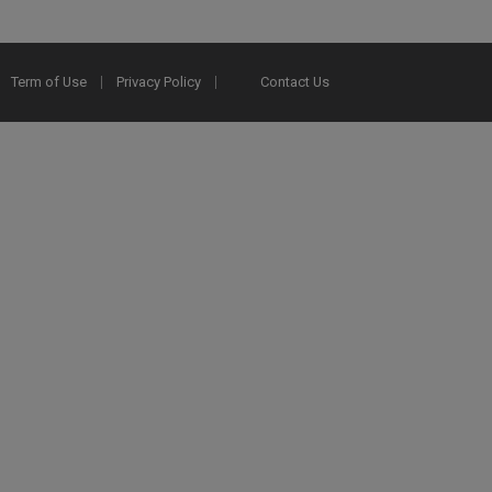
Term of Use
Privacy Policy
Contact Us
2025 Ex Libris. All rights reserved