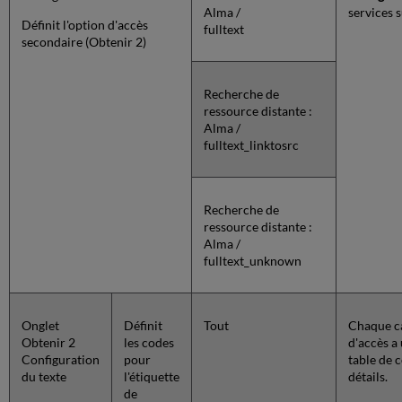
Alma /
services 
Définit l'option d'accès
fulltext
secondaire (Obtenir 2)
Recherche de
ressource distante :
Alma /
fulltext_linktosrc
Recherche de
ressource distante :
Alma /
fulltext_unknown
Onglet
Définit
Tout
Chaque ca
Obtenir 2
les codes
d'accès a 
Configuration
pour
table de 
du texte
l'étiquette
détails.
de