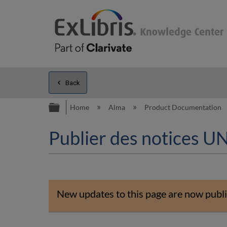
Back
Expand/collapse global hierarc
Home
Alma
Product Documentation
Publier des notices 
New updates to this page are now publi