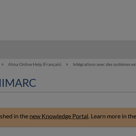
hy
Alma Online Help (Français)
Intégrations avec des systèmes e
UNIMARC
shed in the
new Knowledge Portal
.
Learn more in th