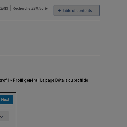
KERIS
Recherche Z39.50
Table of contents
No
headers
rofil > Profil général
. La page Détails du profil de