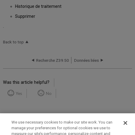
Historique de traitement
Supprimer
.
Back to top
Recherche Z39.50
Données liées
Was this article helpful?
Yes
No
We use necessary cookies to make our site work. You can
manage your preferences for optional cookies we use to
measure our site’s performance, personalize content and