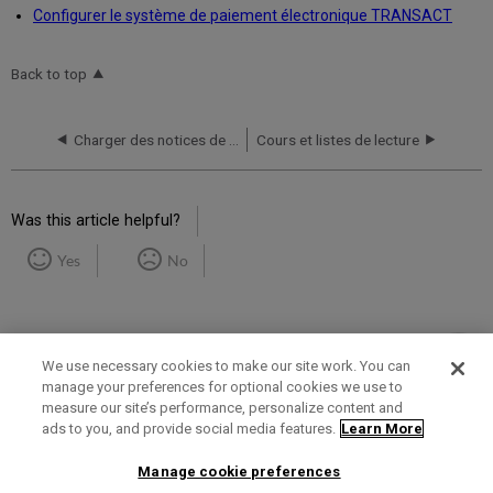
Configurer le système de paiement électronique TRANSACT
Back to top
Charger des notices de fonds électroniques depuis Oxford University Press
Cours et listes de lecture
Was this article helpful?
Yes
No
We use necessary cookies to make our site work. You can
manage your preferences for optional cookies we use to
measure our site’s performance, personalize content and
Term of Use
Privacy Policy
Contact Us
ads to you, and provide social media features.
Learn More
Manage cookie preferences