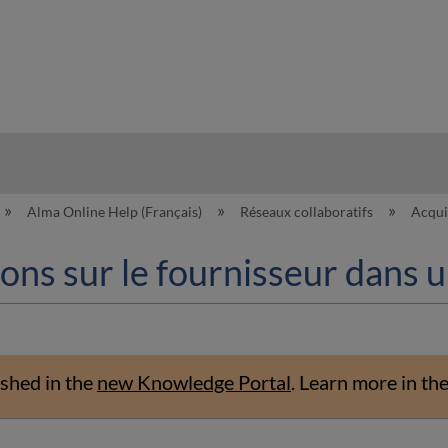
hy
Alma Online Help (Français)
Réseaux collaboratifs
Acqui
ons sur le fournisseur dans 
shed in the
new Knowledge Portal
.
Learn more in th