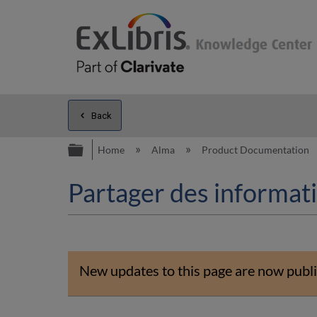
Back
Expand/collapse global hierarc
Home
Alma
Product Documentation
Partager des informati
New updates to this page are now publi