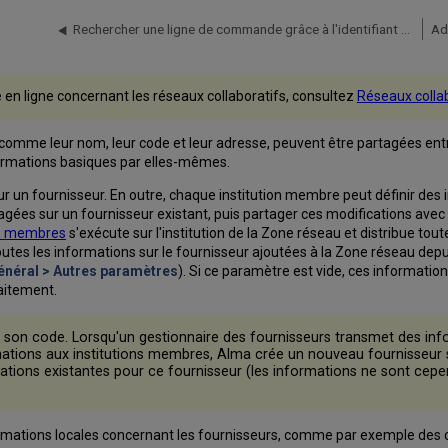
Rechercher une ligne de commande grâce à l'identifiant MMS des notices bibliographiques dans la Zone réseau
Ad
e en ligne concernant les réseaux collaboratifs, consultez
Réseaux colla
 comme leur nom, leur code et leur adresse, peuvent être partagées ent
formations basiques par elles-mêmes.
sur un fournisseur. En outre, chaque institution membre peut définir d
gées sur un fournisseur existant, puis partager ces modifications avec l
les membres
s'exécute sur l'institution de la Zone réseau et distribue tou
outes les informations sur le fournisseur ajoutées à la Zone réseau depu
énéral > Autres paramètres
). Si ce paramètre est vide, ces informatio
raitement.
r son code. Lorsqu'un gestionnaire des fournisseurs transmet des inf
tions aux institutions membres, Alma crée un nouveau fournisseur si 
ations existantes pour ce fournisseur (les informations ne sont cepen
rmations locales concernant les fournisseurs, comme par exemple des 