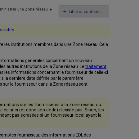
ministrer une Zone réseau
Table of contents
No
headers
boratifs
.
re les institutions membres dans une Zone réseau. Cela
es informations générales concernant un nouveau
es autres institutions de la Zone réseau. Le
traitement
tes les informations concernant le fournisseur de celle-ci
is la dernière date définie par le paramètre
ns sur le fournisseur dans la Zone réseau sont
ormations sur les fournisseurs à la Zone réseau ou
celui-ci (et donc son code) n'existe pas. Sinon, les
dant pas écrasées si un fournisseur local ayant le
comptes fournisseur, des informations EDI, des