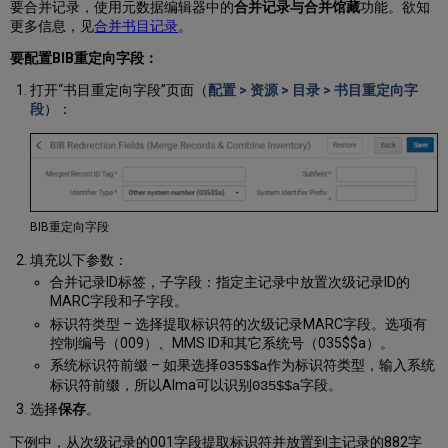
要合并记录，使用元数据编辑器中的
合并记录与合并馆藏
功能。欲知
更多信息，见
合并书目记录
。
要配置BIB重定向字段：
打开“书目重定向字段”页面（
配置 > 资源 > 目录 > 书目重定向字
段
）：
BIB重定向字段
填充以下参数：
合并记录ID标签，子字段：指定主记录中放置次级记录ID的
MARC字段和子字段。
标识符类型 – 选择提取标识符的次级记录MARC字段。选项有
控制编号（009）、MMS ID和其它系统号（035$$a）。
系统标识符前缀 – 如果选择
作为标识符类型，输入系统
035$$a
标识符前缀，所以Alma可以识别
字段。
035$$a
选择
保存
。
下例中，从次级记录的001字段提取标识符并放置到主记录的882字