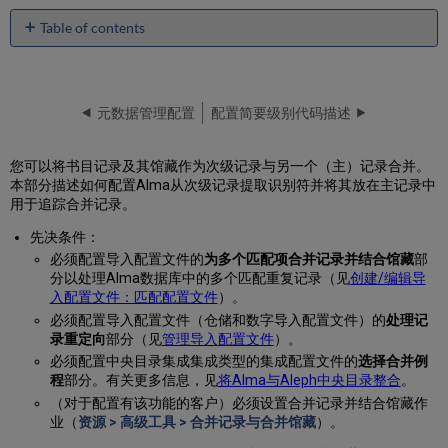
Table of contents
No
headers
元数据管理配置
配置简要级别代码描述
您可以将书目记录及其馆藏作为次级记录与另一个（主）记录合并。
本部分描述如何配置Alma从次级记录提取识别符并将其放在主记录中
用于追踪合并记录。
先决条件：
必须配置导入配置文件的
为多个匹配项合并记录并结合馆藏
部
分以处理Alma数据库中的多个匹配重复记录（见
创建/编辑导
入配置文件：匹配配置文件
）。
必须配置导入配置文件（仓储和数字导入配置文件）的
处理记
录重定向
部分（见
管理导入配置文件
）。
必须配置中央目录集成集成类型的集成配置文件的
选择合并例
程
部分。有关更多信息，见
将Alma与Aleph中央目录整合
。
（对于配置有该功能的客户）必须设置合并记录并结合馆藏作
业（
资源 > 高级工具 > 合并记录与合并馆藏
）。