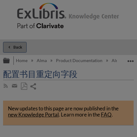
Back
Expand/collapse global hierarchy
E
Home
Alma
Product Documentation
Alma Onli
配置书目重定向字段
Share
Subscribe
by
page
Save
Share
RSS
as
by
PDF
New updates to this page are now published in the
email
new Knowledge Portal
.
Learn more in the
FAQ
.