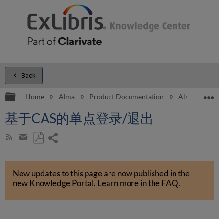
Back
Expand/collapse global hierarchy
E
Home
Alma
Product Documentation
Alma Onli
基于CAS的单点登录/退出
Share
Subscribe
by
page
Save
Share
RSS
as
by
PDF
New updates to this page are now published in the
email
new Knowledge Portal
.
Learn more in the
FAQ
.