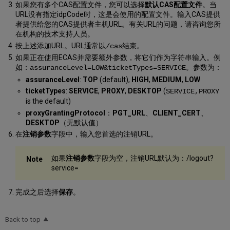
如果您有多个CAS配置文件，您可以选择
默认CAS配置文件
。当
URL没有指定idpCode时，这是会使用的配置文件。输入CAS提供
者提供给您的CAS提供者主机URL。有关URL的问题，请咨询您所
在机构的技术支持人员。
按上述添加URL。URL通常以
结束。
/cas
如果正在使用ECAS并需要额外参数，将它们作为字符串输入。例
如：
。参数为：
assuranceLevel=LOW&ticketTypes=SERVICE
assuranceLevel
:
TOP
(default),
HIGH
,
MEDIUM
,
LOW
ticketTypes
:
SERVICE
,
PROXY
,
DESKTOP
(
SERVICE,PROXY
is the default)
proxyGrantingProtocol
：
PGT_URL
、
CLIENT_CERT
、
DESKTOP
（无默认值）
在
注销参数
字段中，输入您首选的注销URL。
如果
注销参数
字段为空，注销URL默认为：/logout?
service=
完成之后选择
保存
。
Back to top