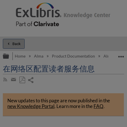
Back
Expand/collapse global hierarchy
E
Home
Alma
Product Documentation
Alma Onli
在网络区配置读者服务信息
Share
Subscribe
by
page
Save
Share
RSS
as
by
PDF
New updates to this page are now published in the
email
new Knowledge Portal
.
Learn more in the
FAQ
.