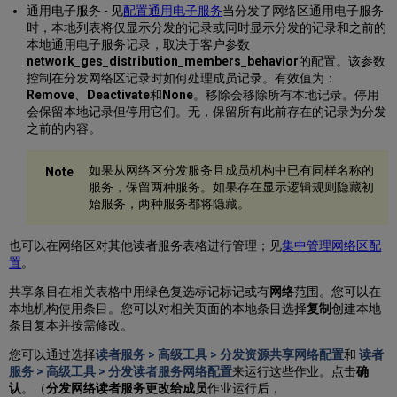
通用电子服务 - 见
配置通用电子服务
当分发了网络区通用电子服务
时，本地列表将仅显示分发的记录或同时显示分发的记录和之前的
本地通用电子服务记录，取决于客户参数
network_ges_distribution_members_behavior
的配置。该参数
控制在分发网络区记录时如何处理成员记录。有效值为：
Remove
、
Deactivate
和
None
。移除会移除所有本地记录。停用
会保留本地记录但停用它们。无，保留所有此前存在的记录为分发
之前的内容。
如果从网络区分发服务且成员机构中已有同样名称的
服务，保留两种服务。如果存在显示逻辑规则隐藏初
始服务，两种服务都将隐藏。
也可以在网络区对其他读者服务表格进行管理；见
集中管理网络区配
置
。
共享条目在相关表格中用绿色复选标记标记或有
网络
范围。您可以在
本地机构使用条目。您可以对相关页面的本地条目选择
复制
创建本地
条目复本并按需修改。
您可以通过选择
读者服务 > 高级工具 > 分发资源共享网络配置
和
读者
服务 > 高级工具 > 分发读者服务网络配置
来运行这些作业。点击
确
认
。（
分发网络读者服务更改给成员
作业运行后，