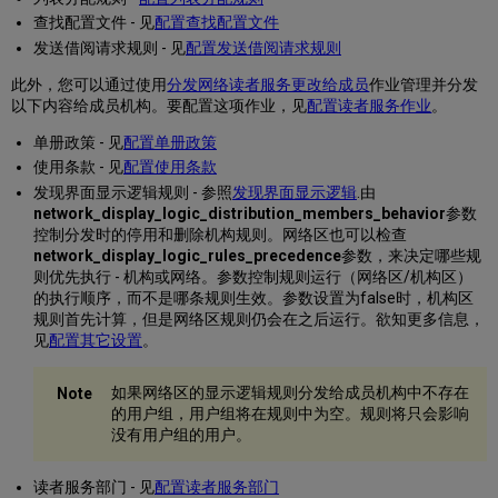
查找配置文件 - 见
配置查找配置文件
发送借阅请求规则 - 见
配置发送借阅请求规则
此外，您可以通过使用
分发网络读者服务更改给成员
作业管理并分发
以下内容给成员机构。要配置这项作业，见
配置读者服务作业
。
单册政策 - 见
配置单册政策
使用条款 - 见
配置使用条款
发现界面显示逻辑规则 - 参照
发现界面显示逻辑
.由
network_display_logic_distribution_members_behavior
参数
控制分发时的停用和删除机构规则。网络区也可以检查
network_display_logic_rules_precedence
参数，来决定哪些规
则优先执行 - 机构或网络。参数控制规则运行（网络区/机构区）
的执行顺序，而不是哪条规则生效。参数设置为false时，机构区
规则首先计算，但是网络区规则仍会在之后运行。欲知更多信息，
见
配置其它设置
。
如果网络区的显示逻辑规则分发给成员机构中不存在
的用户组，用户组将在规则中为空。规则将只会影响
没有用户组的用户。
读者服务部门 - 见
配置读者服务部门