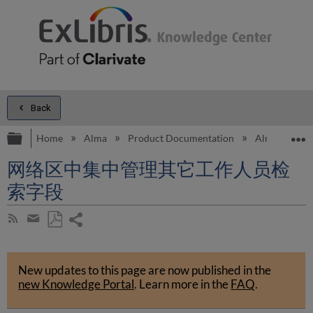
Back
Expand/collapse global hierarchy
E
Home
Alma
Product Documentation
Alma Onli
网络区中集中管理其它工作人员检
索字段
Share
Subscribe
by
page
Save
Share
RSS
as
by
PDF
New updates to this page are now published in the
email
new Knowledge Portal
.
Learn more in the
FAQ
.