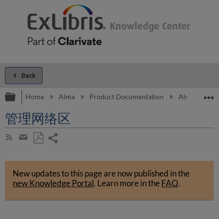
Back
Expand/collapse global hierarchy
E
Home
Alma
Product Documentation
Alma Onli
管理网络区
Share
Subscribe
by
page
Save
Share
RSS
as
by
PDF
New updates to this page are now published in the
email
new Knowledge Portal
.
Learn more in the
FAQ
.