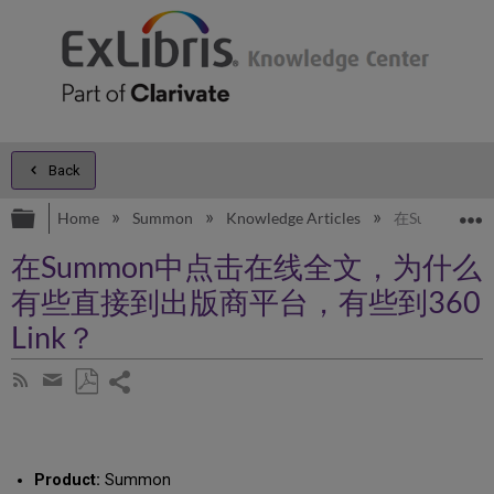
Back
Expand/collapse global hierarchy
E
Home
Summon
Knowledge Articles
在Summon
在Summon中点击在线全文，为什么
有些直接到出版商平台，有些到360
Link？
Share
Subscribe
by
page
Save
Share
RSS
as
by
PDF
email
Product:
Summon