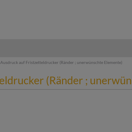
hy
Ausdruck auf Fristzetteldrucker (Ränder ; unerwünschte Elemente)
teldrucker (Ränder ; unerwü