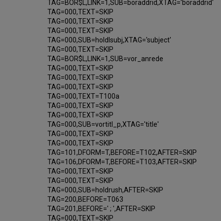
TAG=BOR$L,LINK=1,SUB=boraddrid,XTAG='boraddrid'
TAG=000,TEXT=SKIP
TAG=000,TEXT=SKIP
TAG=000,TEXT=SKIP
TAG=000,SUB=holdlsubj,XTAG='subject'
TAG=000,TEXT=SKIP
TAG=BOR$L,LINK=1,SUB=vor_anrede
TAG=000,TEXT=SKIP
TAG=000,TEXT=SKIP
TAG=000,TEXT=SKIP
TAG=000,TEXT=T100a
TAG=000,TEXT=SKIP
TAG=000,TEXT=SKIP
TAG=000,SUB=vortitl_p,XTAG='title'
TAG=000,TEXT=SKIP
TAG=000,TEXT=SKIP
TAG=101,DFORM=T,BEFORE=T102,AFTER=SKIP
TAG=106,DFORM=T,BEFORE=T103,AFTER=SKIP
TAG=000,TEXT=SKIP
TAG=000,TEXT=SKIP
TAG=000,SUB=holdrush,AFTER=SKIP
TAG=200,BEFORE=T063
TAG=201,BEFORE=' ; ',AFTER=SKIP
TAG=000,TEXT=SKIP