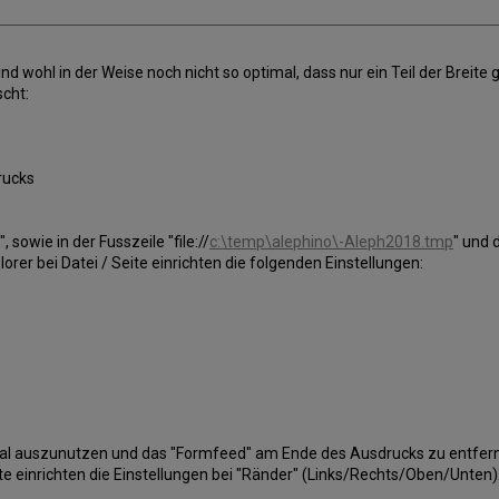
 wohl in der Weise noch nicht so optimal, dass nur ein Teil der Breite 
cht:
rucks
sowie in der Fusszeile "file://
c:\temp\alephino\-Aleph2018.tmp
" und 
orer bei Datei / Seite einrichten die folgenden Einstellungen:
mal auszunutzen und das "Formfeed" am Ende des Ausdrucks zu entfern
ite einrichten die Einstellungen bei "Ränder" (Links/Rechts/Oben/Unten)