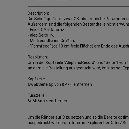
Description:
Die Schriftgröße ist zwar OK, aber manche Parameter sind
Außerdem sind die folgenden Bestandteile nicht erwüns
- File = :C// <Datum>
- alep Seite 1v.1
- Mit freundlichen Grüßen,
- "Formfeed" (ca 10 cm freie Fläche) am Ende des Ausd
Resolution:
Um in der Kopfzeile "AlephinoRecord" und "Seite 1 von 1", 
an dem die Bestellung ausgedruckt wird, im Internet Expl
Kopfzeile
&w&bSeite &p von &P << entfernen
Fusszeile
&u&b&d << entfernen
Um die Ränder auf 0 zu setzen und so die Bereite opti
ausgedruckt werden, im Internet Explorer bei Datei / Se