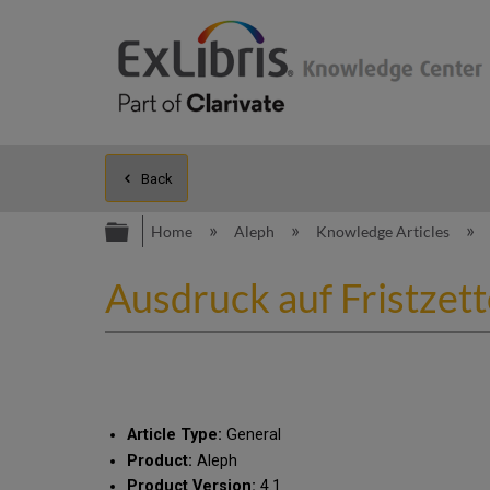
Back
Expand/collapse global hierarc
Home
Aleph
Knowledge Articles
Ausdruck auf Fristzet
Article Type:
General
Product:
Aleph
Product Version:
4.1