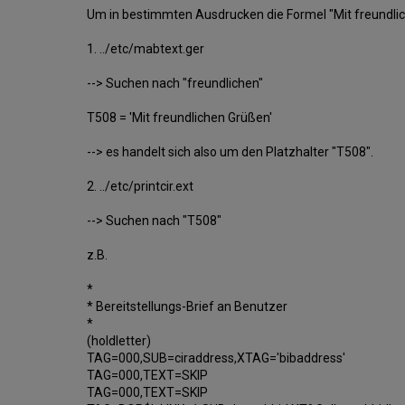
Um in bestimmten Ausdrucken die Formel "Mit freundlich
1. ../etc/mabtext.ger
--> Suchen nach "freundlichen"
T508 = 'Mit freundlichen Grüßen'
--> es handelt sich also um den Platzhalter "T508".
2. ../etc/printcir.ext
--> Suchen nach "T508"
z.B.
*
* Bereitstellungs-Brief an Benutzer
*
(holdletter)
TAG=000,SUB=ciraddress,XTAG='bibaddress'
TAG=000,TEXT=SKIP
TAG=000,TEXT=SKIP