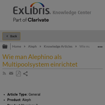
Back
Expand/collapse global hierarchy
E
Home
Aleph
Knowledge Articles
Wie man Alephino
Wie man Alephino als
Multipoolsystem einrichtet
Share
Subscribe
by
page
Save
Share
RSS
as
by
PDF
email
Article Type:
General
Product:
Aleph