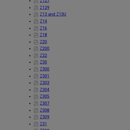
Z127
Z129
Z13 and Z13U
Z14
Z16
Z18
Z20
Z200
Z22
Z30
Z300
Z301
Z303
Z304
Z305
Z307
Z308
Z309
Z31