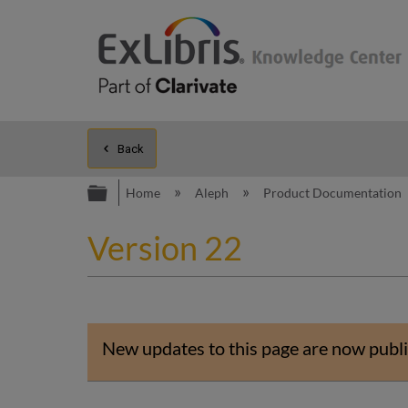
Back
Expand/collapse global hierarc
Home
Aleph
Product Documentation
Version 22
New updates to this page are now publi