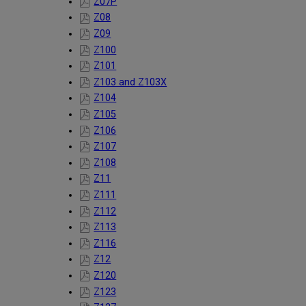
Z07P
Z08
Z09
Z100
Z101
Z103 and Z103X
Z104
Z105
Z106
Z107
Z108
Z11
Z111
Z112
Z113
Z116
Z12
Z120
Z123