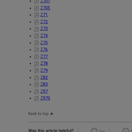
Z701
Z705
Z71
Z72
Z73
Z74
Z75
Z76
Z77
Z78
Z79
Z82
Z83
Z97
Z970
Back to top
Was this article helpful?
Yes