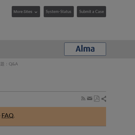
System-Status
Submit a Case
問題：Q&A
Share
Subscribe
by
Save
page
Share
as
RSS
by
e
FAQ
.
PDF
email