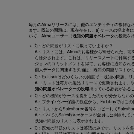
毎月のAlmaリリースには、他のエンティティの複雑
ます。既知の問題は、現在存在し、a) ケースの提出者に
いて、Almaユーザー（
既知の問題オペレータ
の役職を
Q：どの問題がリストに載っていますか？
A：リストには、Almaのお客様から寄せられた、
ら除外されます。これは、リリースノートに付属す
ジョンのコミットメントを得て、お客様に通知され
個人データに関連する欠陥は、既知の問題リストか
Q：Ex Librisはどのくらいの頻度で「既知の問題
A ：リストは毎月の製品リリースで更新されます。
知の問題オペレーターの役職
持っている必要がある
Q：どの機関がケースを提出したのかが分からない
A：プライバシー保護の観点から、Ex Librisでは
Q：リストからSalesForce番号をコピーしてSal
A：すべてのSalesForceケースが全員に公開
既知の問題のリストに表示されます。
Q：既知の問題のリストは英語のみです。リストを