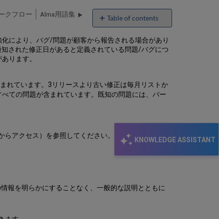
ワークフロー
Alma用語集
Table of contents
No
headers
強化により、バグ/問題が顧客から報告される場合があり
へ通知された修正日があると定義されている問題/バグにつ
があります。
含まれています。3リリースより古い修正は毎月リストか
すべての問題が含まれています。既知の問題には、バー
ーからアクセス）を参照してください。表示するには
既
KNOWLEDGE ASSISTANT
定の情報を明らかにすることなく、一般的な説明とともに