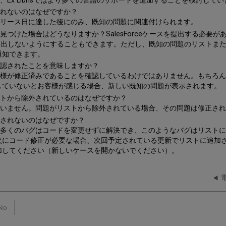
Ex Librisではより多くの言語のサポートを追加することを検討してい
されないのはなぜですか？
リリース日に達した後にのみ、既知の問題に関連付けられます。
つけた場合はどうなりますか？SalesForceケースを提出する必要が
ースを提出しないようにすることもできます。ただし、既知の問題のリスト
通知できます。
確認されたことを意味しますか？
客様が修正済みであることを確認しているわけではありません。もちろ
していないとお客様が感じる場合、新しい既知の問題が表示されます。
ストから除外されているのはなぜですか？
ていません。問題がリストから除外されている場合、その問題は修正され
示されないのはなぜですか？
。多くのバグはコードを変更せずに解決でき、このようなバグはリスト
次にコード修正が必要な場合、次回予定されている更新でリストに追加
加してください（新しいケースを開かないでください）。
No