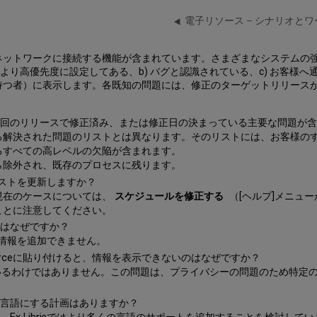
電子リソース – シナリオと
なネットワークに接続する機能が含まれています。さまざまなシステムの
より高優先度に設定してある、b) バグと認識されている、c) お客様
持つ者）に表示します。各既知の問題には、修正のターゲットリリース
前3回のリリースで修正済み、または修正日の決まっている主要な問題が
る解決された問題のリストとは異なります。そのリストには、お客様の
るすべての高レベルの欠陥が含まれます。
ら除外され、既存のプロセスに残ります。
」リストを更新しますか？
現在のケースについては、
スケジュールを修正する
（[ヘルプ]メニュ
ことに注意してください。
のはなぜですか？
この情報を追加できません。
esForceに貼り付けると、情報を表示できないのはなぜですか？
されているわけではありません。この問題は、プライバシーの問題のため特
多言語にする計画はありますか？