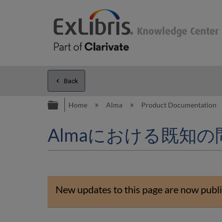
Back
Expand/collapse global hierarc
Home
Alma
Product Documentation
Almaにおける既知の
New updates to this page are now publi