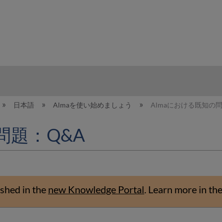
hy
日本語
Almaを使い始めましょう
Almaにおける既知の
問題：Q&A
shed in the
new Knowledge Portal
.
Learn more in th