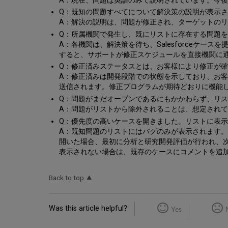
A：現在、問題は英語のみで説明されています。今後、
Q：既知の問題すべてについて解決策の説明が表示
A：解決の説明は、問題が修正され、ターゲットの
Q：所属機関で発生し、既にリストに存在する問題を見
A：各機関は、解決策を待ち、Salesforceケ
すると、サポートが修正スケジュールを直接機関に
Q：修正済みステータスとは、お客様により修正が
A：修正済みは開発段階での状態を示しており、お
送信されます。修正プログラムが期待どおりに機能
Q：問題がまだオープンであるにもかかわらず、リ
A：問題がリストから除外されることは、想定され
Q：優先度の高いケースを開きました。リストに表
A：既知問題のリストにはバグのみが表示されます
開いた場合、最初に分析と研究開発評価が行われ、
表示されない場合は、既存のケースにコメントを追
Back to top
Was this article helpful?
Yes