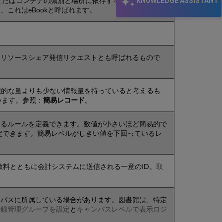
KNOWLEDGE ASSISTANT
目またはコンテナの識別と場所に依存するように、別の
これはeBookと呼ばれます。
はリソースシェア発信リクエストとも呼ばれるもので
理想的な量よりも少ない情報量を持っていると考えるも
います。参照：
簡易レコード
。
するルールを定義できます。数値が小さいほど簡易的で
定できます。簡易レベルがしきい値を下回っているレ
数料とともに会計システムに送信される一意のID。
取
ンパスに所属している場合があります。図書館は、特定
目録管理グループを設定
と
キャンパスレベルで表示ロジ