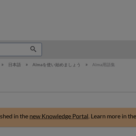
hy
日本語
Almaを使い始めましょう
Alma用語集
shed in the
new Knowledge Portal
.
Learn more in th