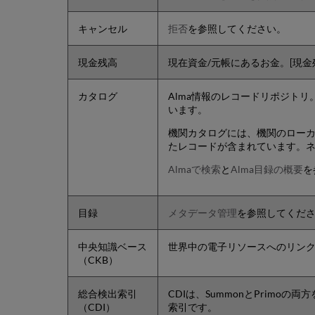
キャンセル
拒否
を参照してください。
現金残高
現在資金/元帳にあるお金。[現金残
カタログ
Alma情報のレコードリポジト
います。
機関カタログには、機関のローカル
たレコードが含まれています。
Almaで検索
と
Alma目録の概要
を
目録
メタデータ管理
を参照してくだ
中央知識ベース
世界中の電子リソースへのリン
（CKB）
総合検出索引
CDIは、SummonとPrim
（CDI）
索引です。