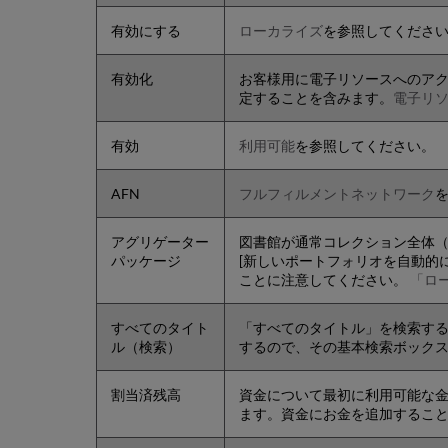
有効にする
ローカライズ
を参照してくださ
有効化
お客様用に電子リソースへのア
定することを含みます。
電子リ
有効
利用可能
を参照してください。
AFN
フルフィルメントネットワーク
アグリゲーター
図書館が通常コレクション全体（
パッケージ
[新しいポートフォリオを自動的
ことに注意してください。
「ロ
すべてのタイト
「すべてのタイトル」を検索す
ル（検索）
するので、その基本検索ボックス
割当済残高
資金について最初に利用可能な
ます。資金にお金を追加するこ