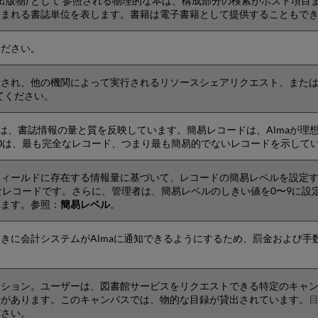
ル出版物) として 参照される物理的な本は、構成部分の検索がホスト項
まれる書誌単位を表します。書籍は電子書籍として提供することもでき、
ください。
行され、他の機関によって実行されるリソースシェアリクエスト、また
てください。
）は、書誌情報の量と質を反映しています。簡易レコードは、Almaが
0は、最も完全なレコード、つまり最も簡易的でないレコードを示して
フィールドに存在する情報量に基づいて、レコードの簡易レベルを設定
なレコードです。さらに、管理者は、簡易レベルのしきい値を0〜9に設
れます。参照：
簡易レベル
。
きに会計システムがAlmaに通知できるようにするため、罰金および手
。
クション。ユーザーは、図書館サービスをリクエストできる特定のキャ
合があります。このキャンパスでは、物的な目録が貸出されています。
ださい。