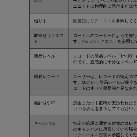
図書
モノグラフ (すべての非シリア
ユニットに物理的に添付または含
借り手
図書館にリクエスト
を参照して
取寄せリクエス
ローカルのユーザーによって発
ト
す。
Almaのリクエスト
を参照し
簡易レベル
レコードの簡易レベル（1〜10
のです。直感的に十分なレベル1
簡易レコード
ユーザーは、レコードの特定の
す。10という簡易レベルが完全
コードはすべて簡易的と見なさ
会計取引ID
罰金または手数料が支払われたと
引IDを設定
を参照してください
キャンパス
特定の施設に属する建物のコレ
のキャンパスに所属している場
ックルールを定義
を参照してく