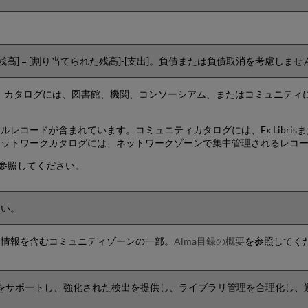
高] = [割り当てられた残高]-[支出]。負債または負債取消を考慮しませ
リ。カタログには、図書館、機関、コンソーシアム、またはコミュニティ
レコードが含まれています。コミュニティカタログには、Ex Libri
ネットワークカタログには、ネットワークゾーンで集中管理されるレコ
参照してください。
さい。
ク情報を含むコミュニティゾーンの一部。
Alma目録の概要
を参照してく
oの両方をサポートし、強化された検出を提供し、ライブラリ管理を合理化