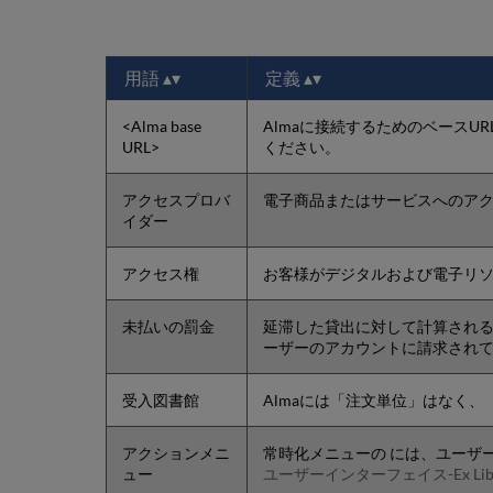
用語
定義
<Alma base
Almaに接続するためのベースUR
URL>
ください。
アクセスプロバ
電子商品またはサービスへのア
イダー
アクセス権
お客様がデジタルおよび電子リ
未払いの罰金
延滞した貸出に対して計算され
ーザーのアカウントに請求され
受入図書館
Almaには「注文単位」はなく、
アクションメニ
常時化メニューの には、ユーザ
ュー
ユーザーインターフェイス-Ex Libris Kno