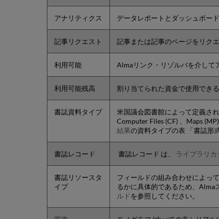
アナリティクス
データレポートとダッシュボード
記事リクエスト
記事または記事のページをリク
利用可能
Almaリンク・リゾルバを介し
利用可能残高
割り当てられた資金で使用できるお金
書誌資料タイプ
米国議会図書館によって定義さ
Computer Files (CF) 、Maps (
結果
の資料タイプの表 「書誌形
書誌レコード
書誌レコード は、
ライブラリカ
書誌リソースタ
フィールドの組み合わせによって
イプ
るかに具体的であるため、Alm
ルド
を参照してください。