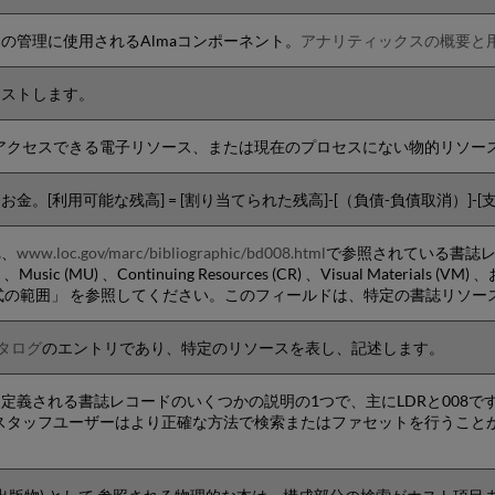
の管理に使用されるAlmaコンポーネント。
アナリティックスの概要と
エストします。
てアクセスできる電子リソース、または現在のプロセスにない物的リソー
。[利用可能な残高] = [割り当てられた残高]-[（負債-負債取消）]-[支
れ、
www.loc.gov/marc/bibliographic/bd008.html
で参照されている書誌レコー
MP) 、Music (MU) 、Continuing Resources (CR) 、Visual Materials
式の範囲」 を参照してください。このフィールドは、特定の書誌リソ
タログ
のエントリであり、特定のリソースを表し、記述します。
定義される書誌レコードのいくつかの説明の1つで、主にLDRと008で
aスタッフユーザーはより正確な方法で検索またはファセットを行うこと