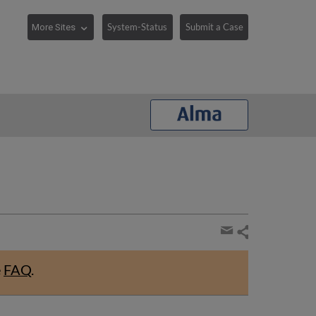
System-Status
Submit a Case
Share
page
Share
by
e
FAQ
.
email