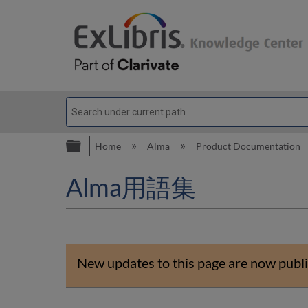
Expand/collapse global hierarc
Home
Alma
Product Documentation
Alma用語集
New updates to this page are now publi