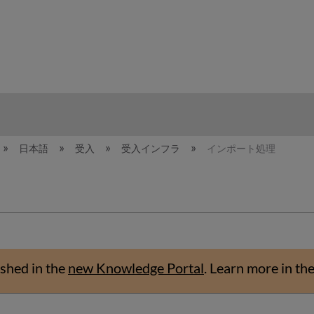
hy
日本語
受入
受入インフラ
インポート処理
shed in the
new Knowledge Portal
.
Learn more in th