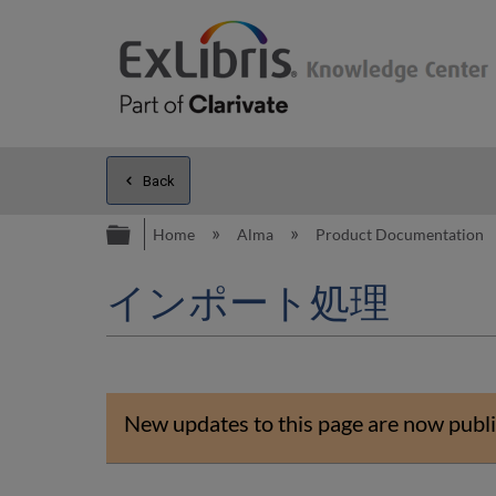
Back
Expand/collapse global hierarc
Home
Alma
Product Documentation
インポート処理
New updates to this page are now publi