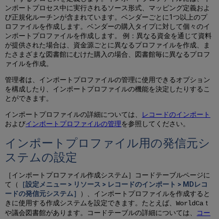
ム
ンポートプロセス中に実行されるソース形式、マッピング定義およ
の
び正規化ルーチンが含まれています。ベンダーごとに1つ以上のプ
設
ロファイルを作成します。ベンダーの購入タイプに対して個々のイ
定
ンポートプロファイルを作成します。 例：異なる資金を通じて資料
が提供された場合は、資金源ごとに異なるプロファイルを作成、ま
たさまざまな図書館にむけた購入の場合、図書館毎に異なるプロフ
ァイルを作成。
管理者は、インポートプロファイルの管理に使用できるオプション
を構成したり、インポートプロファイルの機能を決定したりするこ
とができます。
インポートプロファイルの詳細については、
レコードのインポート
および
インポートプロファイルの管理
を参照してください。
インポートプロファイル用の発信元シ
ステムの設定
［インポートプロファイル作成システム］コードテーブルページに
て（
［設定メニュー > リソース > レコードのインポート > MDレコ
ードの発信元システム］
）、インポートプロファイルを作成すると
きに使用する作成システムを設定できます。たとえば、
WorldCaｔ
や
があります。コードテーブルの詳細については、
コー
議会図書館