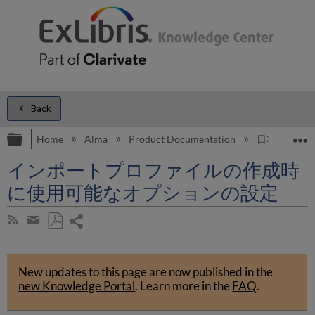
Back
Expand/collapse global hierarchy
E
Home
Alma
Product Documentation
日本語
インポートプロファイルの作成時
に使用可能なオプションの設定
Share
Subscribe
by
page
Save
Share
RSS
as
by
PDF
New updates to this page are now published in the
email
new Knowledge Portal
.
Learn more in the
FAQ
.