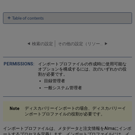
Table of contents
イ
ン
ポ
ー
検索の設定
その他の設定（リソース管理）
ト
プ
ロ
インポートプロファイルの作成時に使用可能な
フ
オプションを構成するには、次のいずれかの役
ァ
割が必要です。
イ
目録管理者
ル
一般システム管理者
用
の
発
信
ディスカバリーインポートの場合、ディスカバリーイ
元
ンポートプロファイルの役割が必要です。
シ
ス
インポートプロファイルは、メタデータと注文情報をAlmaにインポ
テ
ートするプロセスを定義します。インポートプロファイルには、イ