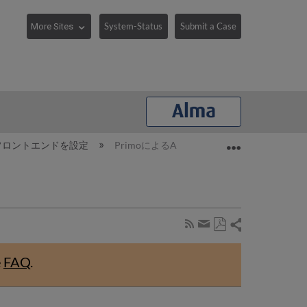
System-Status
Submit a Case
Expand/collaps
oフロントエンドを設定
PrimoによるAlmaデータとサービスの配信
Share
Subscribe
by
Save
page
Share
as
RSS
by
e
FAQ
.
PDF
email