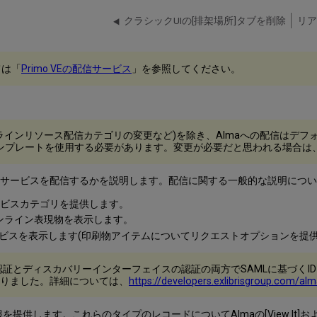
クラシックUIの[排架場所]タブを削除
リア
ては「
Primo VEの配信サービス
」を参照してください。
ラインリソース配信カテゴリの変更など)を除き、Almaへの配信はデ
ンプレートを使用する必要があります。変更が必要だと思われる場合は、Ex
ータとサービスを配信するかを説明します。配信に関する一般的な説明につ
サービスカテゴリを提供します。
ンライン表現物を表示します。
ビスを表示します(印刷物アイテムについてリクエストオプションを提供
スは、Almaの認証とディスカバリーインターフェイスの認証の両方でSAMLに
りました。詳細については、
https://developers.exlibrisgroup.com/alm
します。これらのタイプのレコードについてAlmaの[View It]および[