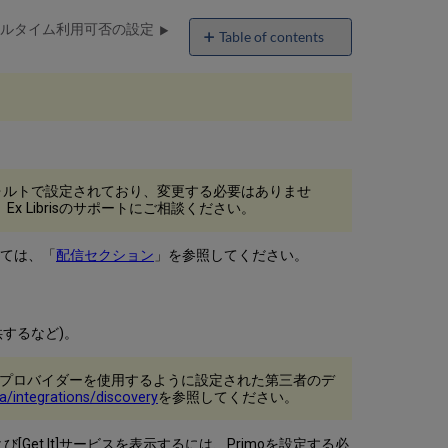
ルタイム利用可否の設定
Table of contents
Alma
か
ら
収
集
し
た
フォルトで設定されており、変更する必要はありませ
Primo
 Librisのサポートにご相談ください。
の
ロ
ー
いては、「
配信セクション
」を参照してください。
カ
ル
レ
コ
するなど)。
ー
ド
基づくIDプロバイダーを使用するように設定された第三者のデ
の
a/integrations/discovery
を参照してください。
配
信
Get It]サービスを表示するには、Primoを設定する必
設