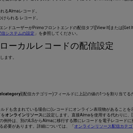
されるAlmaレコード。
見つけられる レコード。
ーがPrimoフロントエンドの配信タブ([View It]または[Get It])
の配信システムの設定
」を参照してください。
moのローカルレコードの配信設定
用します。
lcategory
](配信カテゴリー)フィールドに上記の値の1つを割り当てる
ールドも含まれている場合に(レコードにオンライン表現物があることを
ドを
オンラインリソース
に設定します。直接Almaを使用する代わりに、[
例外は、別のILSからAlmaに移行する際にレコードを電子レコード
る必要があります。詳細については、「
オンラインリソース配信カテゴ