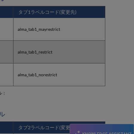
す
ぐ
タブ1ラベルコード(変更先)
に
使
え
alma_tab1_mayrestrict
る
配
信
設
alma_tab1_restrict
定
alma_tab1_norestrict
ル：
ル
タブ2ラベルコード(変更先)