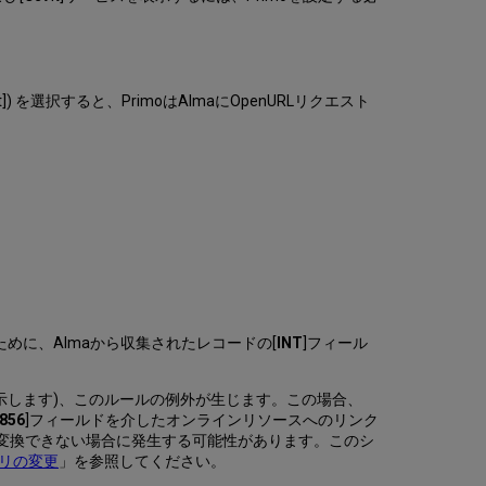
定
オ
ン
ラ
 を選択すると、PrimoはAlmaにOpenURLリクエスト
イ
ン
リ
ソ
ー
ス
配
信
カ
テ
ゴ
リ
ために、Almaから収集されたレコードの[
INT
]フィール
の
変
更
示します)、このルールの例外が生じます。この場合、
856
]フィールドを介したオンラインリソースへのリンク
ロ
に変換できない場合に発生する可能性があります。このシ
ー
リの変更
」を参照してください。
カ
ル