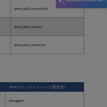
KNOWLEDGE ASSISTANT
alma_tab2_mayrestrict
alma_tab2_restrict
alma_tab2_norestrict
PNXのリンクフィールド(変更先)
Almagetit