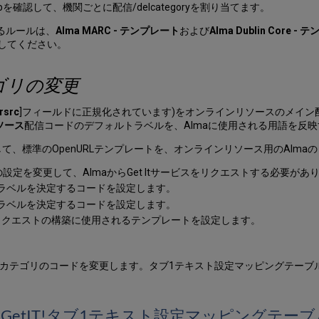
を確認して、機関ごとに配信/delcategoryを割り当てます。
るルールは、
Alma MARC - テンプレート
および
Alma Dublin Core -
してください。
ゴリの変更
rsrc
]フィールドに正規化されています)をオンラインリソースのメイン配信オプ
ソース
配信コードのデフォルトラベルを、Almaに使用される用語を反
を設定して、標準のOpenURLテンプレートを、オンラインリソース用のAl
設定を変更して、AlmaからGet Itサービスをリクエストする必要があ
されるラベルを決定するコードを設定します。
されるラベルを決定するコードを設定します。
URLリクエストの構築に使用されるテンプレートを設定します。
配信カテゴリのコードを変更します。タブ1テキスト設定マッピングテーブ
GetIT!タブ1テキスト設定マッピングテーブ