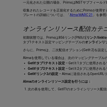
一元化された公開の場合、PrimoはINSTサブフィールドb
収集されたレコードを正規化するためにPrimoが使用す
プレートの詳細については、「
Alma MARC 21
」を参照
オンラインリソース配信カテ
初期状態では、Primoは856リンク(PNXの[
リンク/linkto
タブ1テキスト設定マッピングテーブルの
オンラインリ
さらに、Primoは、二次配信オプション(GetIt 2)
Almaを使用している場合は、次のマッピングテーブルの
GetIt!タブ1テキスト設定
– Get It 1タブに使用
GetIt!タブ2テキスト設定
– Get It 2タブに使用
GetIt!リンク2の設定
– Almaに送信されるOpen
Almaのオンラインリソース設定を行うには：
次の表を使用して、GetIT!のオンラインリソース