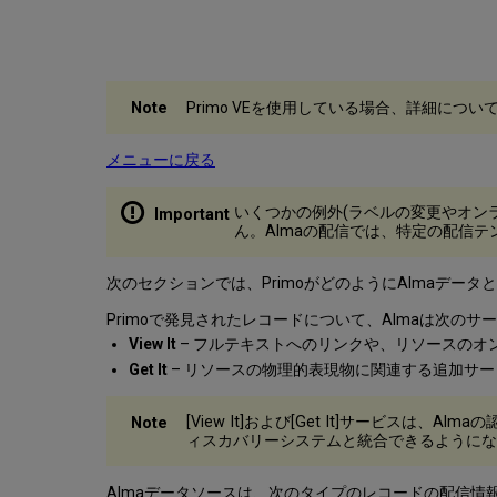
Primo VEを使用している場合、詳細につい
メニューに戻る
いくつかの例外(ラベルの変更やオン
ん。Almaの配信では、特定の配信テ
次のセクションでは、PrimoがどのようにAlmaデ
Primoで発見されたレコードについて、Almaは次の
View It
– フルテキストへのリンクや、リソースのオ
Get It
– リソースの物理的表現物に関連する追加サー
[View It]および[Get It]サービ
ィスカバリーシステムと統合できるようにな
Almaデータソースは、次のタイプのレコードの配信情報を提供