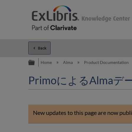
Back
Expand/collapse global hierarc
Home
Alma
Product Documentation
PrimoによるAlm
New updates to this page are now publi