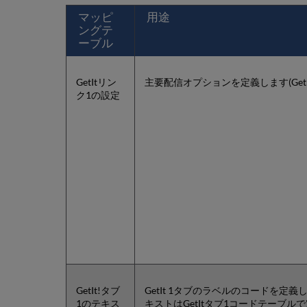
マッピ
用途
ングテ
ーブル
GetItリン
主要配信オプションを定義します(Get It
ク1の設定
GetIt!タブ
GetIt 1タブのラベルのコードを定義
1のテキス
キストはGetItタブ1コードテーブル