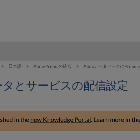
hy
日本語
Alma-Primo の統合
AlmaデータソースにPrim
aデータとサービスの配信設定
shed in the
new Knowledge Portal
.
Learn more in th