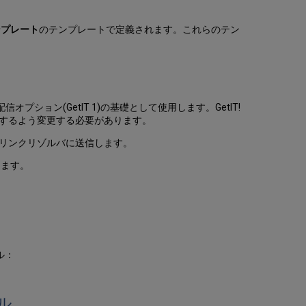
Alma
レ
 テンプレート
のテンプレートで定義されます。これらのテン
コ
ー
ド
の
標
準
ション(GetIT 1)の基礎として使用します。GetIT!
配
映するよう変更する必要があります。
信
設
maのリンクリゾルバに送信します。
定
ります。
リ
モ
ー
ト
検
索
レ
ル：
コ
ー
ド
ル
の