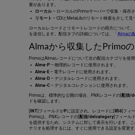
要があります。
ローカル
– ローカルのPrimoサーバーで収集・保存
リモート
– CDIとMetaLibのリモート検索を介して
ローカルレコードとリモートレコードの両方について、エンドユーザ
を送信します。配信タブの詳細については、「
Alma
Almaから収集したPri
PrimoはAlmaレコードについて次の配信カテゴリを使
Alma-P
– 物理的レコードに使用されます。
Alma-E
– 電子レコードに使用されます。
Alma-D
– デジタルレコードに使用されます。
Alma-C
– デジタルコレクションに使用されます。
Primoは、標準的な公開の場合、PNXレコードの[
配信/de
ドを確認します。
[
INT
]フィールドが
P
に設定され、レコードに[
856
]フィ
Primoは、PNXレコードの[
配信/delcategory
]フィール
を提供するため、システムに対して表示を行います。この
ナリオを処理するには、すぐに使用できる設定を変更す