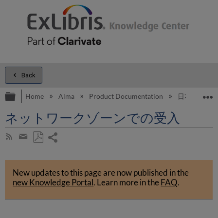
Back
Expand/collapse global hierarchy
E
Home
Alma
Product Documentation
日本語
ネットワークゾーンでの受入
Share
Subscribe
by
page
Save
Share
RSS
as
by
PDF
New updates to this page are now published in the
email
new Knowledge Portal
.
Learn more in the
FAQ
.