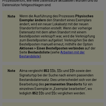
Prozessbericht, wie viele Datensätze aktualisiert wurden und ob
Datensätze fehlgeschlagen sind.
Wenn die Ausführung des Prozesses
Physisches
Exemplar ändern
den Standort eines Exemplars
ändert, wird ein neuer Lokalsatz mit der neuen
Standortinformation erstellt. Wenn der vorherige
Datensatz mit dem alten Standort mit einem
Bestellposten verknüpft war, wird die Verknüpfung
zum Bestellposten aufgelöst. Verknüpfen Sie den
Bestellposten manuell erneut, mithilfe der Option
Aktionen > Einen Bestellposten verbinden
auf der
Seite
Bestandsliste
(siehe
Arbeiten mit der
Bestandsliste
).
Alma vergleicht
852
$$b, $$c und $$h sowie den
Signaturtyp bei der Suche nach einem passenden
Bestandsdatensatz. Dies unterscheidet sich von der
Bearbeitung des
permanenten Standorts
für ein
einzelnes Exemplar in „Exemplar bearbeiten“, wo
lediglich
852
$$b und $$c verglichen werden.