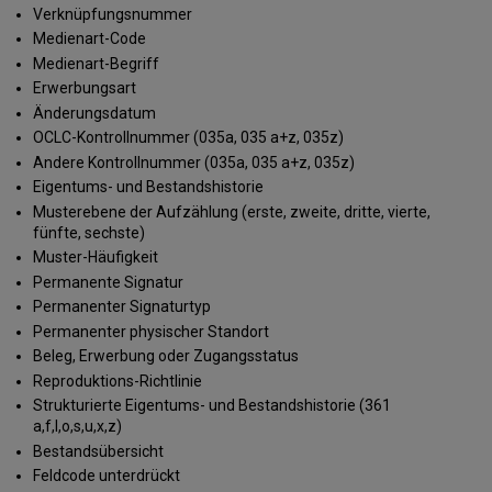
Verknüpfungsnummer
Medienart-Code
Medienart-Begriff
Erwerbungsart
Änderungsdatum
OCLC-Kontrollnummer (035a, 035 a+z, 035z)
Andere Kontrollnummer (035a, 035 a+z, 035z)
Eigentums- und Bestandshistorie
Musterebene der Aufzählung (erste, zweite, dritte, vierte,
fünfte, sechste)
Muster-Häufigkeit
Permanente Signatur
Permanenter Signaturtyp
Permanenter physischer Standort
Beleg, Erwerbung oder Zugangsstatus
Reproduktions-Richtlinie
Strukturierte Eigentums- und Bestandshistorie (361
a,f,l,o,s,u,x,z)
Bestandsübersicht
Feldcode unterdrückt