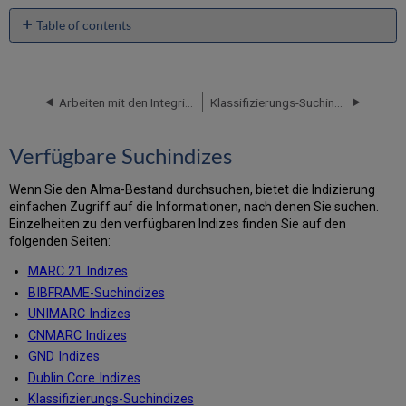
Table of contents
Verfügbare
Suchindizes
Listen
Arbeiten mit den Integrierten Normdatensätzen der Gemeinsamen Normdatei (GND)
Klassifizierungs-Suchindizes
der
durchsuchbaren
Felder
Verfügbare Suchindizes
ändern
Durchsuchbare
Wenn Sie den Alma-Bestand durchsuchen, bietet die Indizierung
Felder
einfachen Zugriff auf die Informationen, nach denen Sie suchen.
Elektronische
Einzelheiten zu den verfügbaren Indizes finden Sie auf den
Sammlungen
folgenden Seiten:
Elektronische
MARC 21 Indizes
Portfolios
BIBFRAME-Suchindizes
Lokalsatz
UNIMARC Indizes
Physische
Exemplare
CNMARC Indizes
Normdateien
GND Indizes
Suche
Dublin Core Indizes
nach
Klassifizierungs-Suchindizes