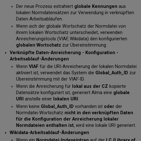
Der neue Prozess extrahiert
globale Kennungen
aus
lokalen Normdatensätzen zur Verwendung in verknüpften
Daten-Arbeitsabläufen.
Wenn sich der globale Wortschatz der Normdatei von
ihrem lokalen Wortschatz unterscheidet, verwenden
Anreicherungstools (VIAF, Wikidata) den konfigurierten
globalen Wortschatz
zur Übereinstimmung.
Verknüpfte Daten-Anreicherung - Konfiguration -
Arbeitsablauf-Änderungen
Wenn
VIAF
für die URI-Anreicherung der lokalen Normdatei
aktiviert ist, verwendet das System die
Global_Auth_ID
zur
Übereinstimmung mit der VIAF-ID.
Wenn die Anreicherung für
lokal aus der CZ
kopierte
Datensätze konfiguriert ist, generiert Alma eine
globale
URI
anstelle einer
lokalen URI
.
Wenn keine
Global_Auth_ID
vorhanden ist
oder
der
Normdatei-Wortschatz
nicht in den verknüpften Daten
für die Konfiguration der Anreicherung lokaler
Normdateien enthalten ist
, wird eine lokale URI generiert.
Wikidata-Arbeitsablauf-Änderungen
Wenn ein
Normdatei-Indexeintrag
auf der
LC (Library of