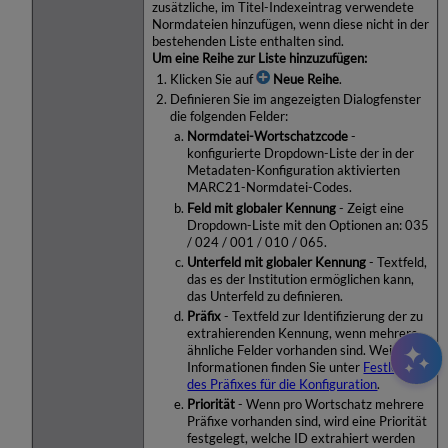
zusätzliche, im Titel-Indexeintrag verwendete
Normdateien hinzufügen, wenn diese nicht in der
bestehenden Liste enthalten sind.
Um eine Reihe zur Liste hinzuzufügen:
Klicken Sie auf
Neue Reihe
.
Definieren Sie im angezeigten Dialogfenster
die folgenden Felder:
Normdatei-Wortschatzcode
-
konfigurierte Dropdown-Liste der in der
Metadaten-Konfiguration aktivierten
MARC21-Normdatei-Codes.
Feld mit globaler Kennung
- Zeigt eine
Dropdown-Liste mit den Optionen an: 035
/ 024 / 001 / 010 / 065.
Unterfeld mit globaler Kennung
- Textfeld,
das es der Institution ermöglichen kann,
das Unterfeld zu definieren.
Präfix
- Textfeld zur Identifizierung der zu
extrahierenden Kennung, wenn mehrere
ähnliche Felder vorhanden sind. Weitere
Informationen finden Sie unter
Festlegen
des Präfixes für die Konfiguration
.
Priorität
- Wenn pro Wortschatz mehrere
Präfixe vorhanden sind, wird eine Priorität
festgelegt, welche ID extrahiert werden