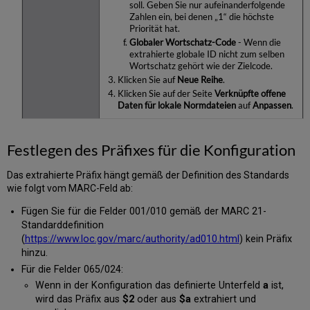
soll. Geben Sie nur aufeinanderfolgende
Zahlen ein, bei denen „1“ die höchste
Priorität hat.
Globaler Wortschatz-Code
- Wenn die
extrahierte globale ID nicht zum selben
Wortschatz gehört wie der Zielcode.
Klicken Sie auf
Neue Reihe
.
Klicken Sie auf der Seite
Verknüpfte offene
Daten für lokale Normdateien
auf
Anpassen
.
Festlegen des Präfixes für die Konfiguration
Das extrahierte Präfix hängt gemäß der Definition des Standards
wie folgt vom MARC-Feld ab:
Fügen Sie für die Felder 001/010 gemäß der MARC 21-
Standarddefinition
(
https://www.loc.gov/marc/authority/ad010.html
) kein Präfix
hinzu.
Für die Felder 065/024:
Wenn in der Konfiguration das definierte Unterfeld
a
ist,
wird das Präfix aus
$2
oder aus
$a
extrahiert und