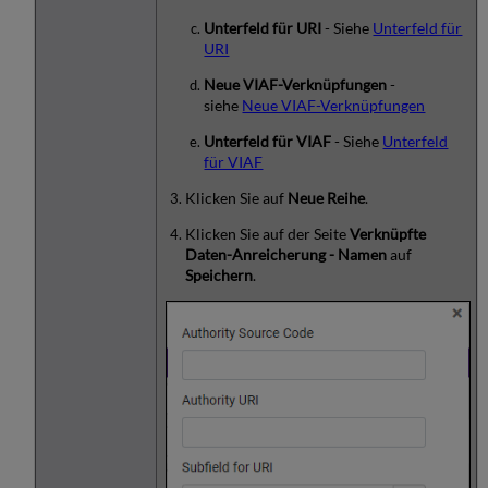
Unterfeld für URI
- Siehe
Unterfeld für
URI
Neue VIAF-Verknüpfungen
-
siehe
Neue VIAF-Verknüpfungen
Unterfeld für VIAF
- Siehe
Unterfeld
für VIAF
Klicken Sie auf
Neue Reihe
.
Klicken Sie auf der Seite
Verknüpfte
Daten-Anreicherung - Namen
auf
Speichern
.