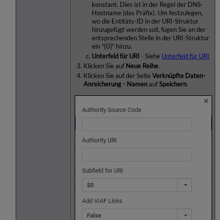
konstant. Dies ist in der Regel der DNS-
Hostname (das Präfix). Um festzulegen,
wo die Entitäts-ID in der URI-Struktur
hinzugefügt werden soll, fügen Sie an der
entsprechenden Stelle in der URI-Struktur
ein "{0}" hinzu.
Unterfeld für URI
- Siehe
Unterfeld für URI
Klicken Sie auf
Neue Reihe
.
Klicken Sie auf der Seite
Verknüpfte Daten-
Anreicherung - Namen
auf
Speichern
.