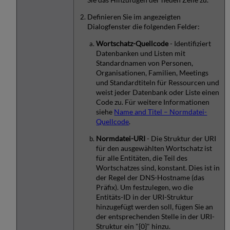
Definieren Sie im angezeigten
Dialogfenster die folgenden Felder:
Wortschatz-Quellcode
- Identifiziert
Datenbanken und Listen mit
Standardnamen von Personen,
Organisationen, Familien, Meetings
und Standardtiteln für Ressourcen und
weist jeder Datenbank oder Liste einen
Code zu. Für weitere Informationen
siehe
Name and Titel – Normdatei-
Quellcode
.
Normdatei-URI
- Die Struktur der URI
für den ausgewählten Wortschatz ist
für alle Entitäten, die Teil des
Wortschatzes sind, konstant. Dies ist in
der Regel der DNS-Hostname (das
Präfix). Um festzulegen, wo die
Entitäts-ID in der URI-Struktur
hinzugefügt werden soll, fügen Sie an
der entsprechenden Stelle in der URI-
Struktur ein "{0}" hinzu.