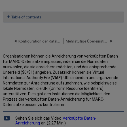
Table of contents
Konfiguration
verknüpfter
Daten-
Anreicherung
Konfiguration der Katalogisierung
Mehrstufige Übereinstimmungs-Konfiguration
für
Namen-
Organisationen können die Anreicherung von verknüpften Daten
Normdateien
für MARC-Datensätze anpassen, indem sie die Normdaten
Konfiguration
auswählen, die sie anreichern möchten, und das entsprechende
verknüpfter
Unterfeld ($0/$1) angeben. Zusätzlich können sie Virtual
Daten-
International Authority File (
VIAF
)-URI einbinden und ergänzende
Anreicherung
Normdaten zur Anreicherung aufzunehmen, wie beispielsweise
für
lokale Normdaten, die URI (Uniform Resource Identifiers)
Schlagwort-
unterstützen. Dies gibt den Institutionen die Möglichkeit, den
Normdateien
Prozess der verknüpften Daten-Anreicherung für MARC-
Verknüpfte
Datensätze besser zu kontrollieren.
offene
Daten
Sehen Sie sich das Video
Verknüpfte Daten-
für
Anreicherung
an (2:27 Min.).
lokale