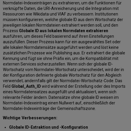
Normdatei-Indexeinträgen zu extrahieren, um die Funktionen für
verknüpfte Daten, die URI-Anreicherung und die Integration mit
Ressourcen wie Wikidata und VIAF zu verbessern. Institutionen
müssen konfigurieren, welche globale ID aus dem Wortschatz der
jeweiligen lokalen Normdateien extrahiert werden soll, und den
Prozess
Globale ID aus lokalen Normdaten extrahieren
ausführen, um dieses Feld basierend auf ihren Einstellungen
auszufüllen. Dieser Prozess kann für ein ausgewähltes Set oder
alle lokalen Normdatensätze ausgeführt werden und löst keine
zusätzlichen Prozesse wie Publishing aus. Er extrahiert die globale
Kennung und fügt sie ohne Präfix ein, um die Kompatibilität mit
externen Services sicherzustellen. Wenn sich der globale ID-
Wortschatz vom Normdatei-Wortschatz unterscheidet, wird der in
der Konfiguration definierte globale Wortschatz für den Abgleich
verwendet; andernfalls gilt der Normdatei-Wortschatz-Code. Das
Feld
Global_Auth_ID
wird während der Erstellung oder des Imports
eines Normdatensatzes ausgefüllt und aktualisiert, wenn sich
relevante Felder ändern. Datensätze ohne globale ID weisen im
Normdatei-Indexeintrag einen Nullwert auf, einschließlich der
Normdatei-Indexeinträge der Gemeinschaftszone.
Wichtige Verbesserungen:
Globale ID-Extraktion und -Konfiguration