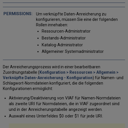
Normdateien
konfigurieren
Um verknüpfte Daten-Anreicherung zu
Festlegen
konfigurieren, müssen Sie eine der folgenden
des
Rollen innehaben:
Präfixes
Ressourcen-Administrator
für
die
Bestands-Administrator
Konfiguration
Katalog-Administrator
Dauerhafte
Allgemeiner Systemadministrator
Anreicherung
Überschreiben
Der Anreicherungsprozess wird in einer bearbeitbaren
von
Zuordnungstabelle (
Konfiguration > Ressourcen > Allgemein >
URIs
Verknüpfte Daten-Anreicherung - Konfiguration
) für Namen- und
Ausführen
Schlagwort-Normdateien konfiguriert, die die folgenden
von
Konfigurationen ermöglicht:
Normalisierungsregeln
zum
Aktivierung/Deaktivierung von VIAF für Namen-Normdateien
Löschen
als zweite URI für Normdateien, die in VIAF zugeordnet sind
von
und in der Anreicherungstabelle angezeigt werden.
URIs
Auswahl eines Unterfeldes $0 oder $1 für jede URI.
Liste
importieren