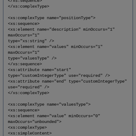
</xs:sequence>
</xs:complexType>
<xs:complexType name="positionType">
<xs:sequence>
<xs:element name="description" minOccurs="1"
maxOccurs="1"
type="xs:string" />
<xs:element name="values" minOccurs="1"
maxOccurs="1"
type="valuesType" />
</xs:sequence>
<xs:attribute name="start"
type="customIntegerType" use="required" />
<xs:attribute name="end" type="customIntegerType"
use="required" />
</xs:complexType>
<xs:complexType name="valuesType">
<xs:sequence>
<xs:element name="value" minOccurs="0"
maxOccurs="unbounded">
<xs:complexType>
<xs:simpleContent>