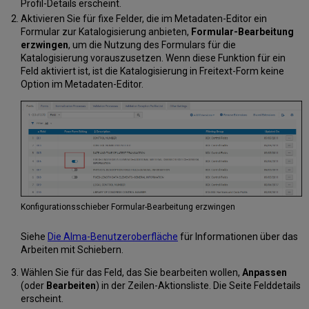
Erstellung
Profil-Details erscheint.
von
Aktivieren Sie für fixe Felder, die im Metadaten-Editor ein
Autorenummern.
Formular zur Katalogisierung anbieten,
Formular-Bearbeitung
Standard-
erzwingen
, um die Nutzung des Formulars für die
Katalogisierungsebene,
Katalogisierung vorauszusetzen. Wenn diese Funktion für ein
die
Feld aktiviert ist, ist die Katalogisierung in Freitext-Form keine
auf
Option im Metadaten-Editor.
neue
Datensätze
angewendet
wird,
die
durch
den
Metadaten-
Import
Konfigurationsschieber Formular-Bearbeitung erzwingen
erstellt
wurden
Siehe
Die Alma-Benutzeroberfläche
für Informationen über das
Konfiguration
Arbeiten mit Schiebern.
der
Katalogisierungsebenen
Wählen Sie für das Feld, das Sie bearbeiten wollen,
Anpassen
als
(oder
Bearbeiten
) in der Zeilen-Aktionsliste. Die Seite Felddetails
Beitrag
erscheint.
zu