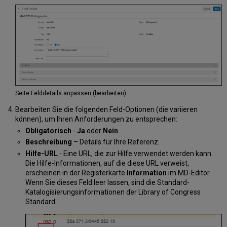
den
extern
verwalteten
Normdateien
Konfiguration
mehrerer
Zugriffspunkte
für
CNMARC
Seite Felddetails anpassen (bearbeiten)
6XX-
Felder
Bearbeiten Sie die folgenden Feld-Optionen (die variieren
Konfiguration
können), um Ihren Anforderungen zu entsprechen:
mehrerer
Obligatorisch
-
Ja
oder
Nein
.
Zugriffspunkte
Beschreibung
– Details für Ihre Referenz.
für
Hilfe-URL
- Eine URL, die zur Hilfe verwendet werden kann.
UNIMARC
Die Hilfe-Informationen, auf die diese URL verweist,
MARC
erscheinen in der Registerkarte
Information
im MD-Editor.
Slim
Wenn Sie dieses Feld leer lassen, sind die Standard-
Konfiguration
Katalogisierungsinformationen der Library of Congress
DCMI-
Standard.
Materialart-
Zuordnung