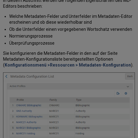
In diesem Abschnitt werden die folgenden Eigenschaften des MD-
erstellen
Editors beschrieben:
Optionen
der
Welche Metadaten-Felder und Unterfelder im Metadaten-Editor
Aufgabenliste
erscheinen und ob diese wiederholbar sind
Konfiguration
Ob die Unterfelder einen vorgegebenen Wortschatz verwenden
der
Normierungsprozesse
Normalisierung
Überprüfungsprozesse
für
die
Sie konfigurieren die Metadaten-Felder in den auf der Seite
Verwaltung
Metadaten-Konfigurationsliste bereitgestellten Optionen
des
(
Konfigurationsmenü >Ressourcen > Metadaten-Konfiguration
).
Ursprungssystems
Bearbeiten
von
Überprüfungsprozessen
Arbeiten
mit
Überprüfungs-
Ausnahme-
Profilen
Hinzufügen
eines