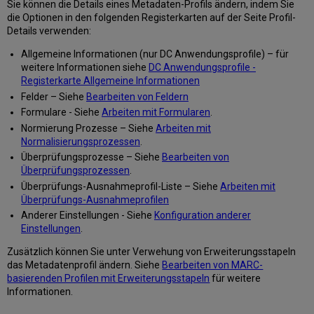
hinzufügen
Sie können die Details eines Metadaten-Profils ändern, indem Sie
Arbeiten
die Optionen in den folgenden Registerkarten auf der Seite Profil-
mit
Details verwenden:
dem
Allgemeine Informationen (nur DC Anwendungsprofile) – für
Normdatenprofil
weitere Informationen siehe
DC Anwendungsprofile -
GND
Registerkarte Allgemeine Informationen
Arbeit
Felder – Siehe
Bearbeiten von Feldern
mit
MARC
Formulare - Siehe
Arbeiten mit Formularen
.
21
Normierung Prozesse – Siehe
Arbeiten mit
Bestandsprofilen
Normalisierungsprozessen
.
Kontrolle
Überprüfungsprozesse – Siehe
Bearbeiten von
der
Überprüfungsprozessen
.
Anzeige
Überprüfungs-Ausnahmeprofil-Liste – Siehe
Arbeiten mit
und
Überprüfungs-Ausnahmeprofilen
des
Anderer Einstellungen - Siehe
Konfiguration anderer
Zugriffs
Einstellungen
.
auf
globale
Zusätzlich können Sie unter Verwehung von Erweiterungsstapeln
Normdateien
das Metadatenprofil ändern. Siehe
Bearbeiten von MARC-
im
basierenden Profilen mit Erweiterungsstapeln
für weitere
MD-
Informationen.
Editor