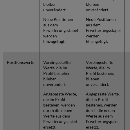
bleiben
bleiben
unverändert.
unverändert.
Neue Positionen
Neue Positionen
aus dem
aus dem
Erweiterungsstapel
Erweiterungsstapel
werden
werden
hinzugefügt.
hinzugefügt.
Positionswerte
Voreingestellte
Voreingestellte
Werte, die im
Werte, die im
Profil bestehen,
Profil bestehen,
blieben
blieben
unverändert.
unverändert.
Angepasste Werte,
Angepasste Werte,
die im Profil
die im Profil
bestehen, werden
bestehen, werden
durch die neuen
durch die neuen
Werte aus dem
Werte aus dem
Erweiterungspaket
Erweiterungspaket
ersetzt.
ersetzt.