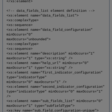
</xs:element>
<!-- data_fields_list element definition -->
<xs:element name="data_fields_list">
<xs:complexType>
<xs:sequence>
<xs:element name="data_field_configuration"
minOccurs="0"
maxOccurs="unbounded">
<xs:complexType>
<xs:sequence>
<xs:element name="description" minOccurs="1"
maxOccurs="1" type="xs:string" />
<xs:element name="help_url" minOccurs="0"
maxOccurs="1" type="xs:string" />
<xs:element name="first_indicator_configuration"
type="indicatorType"
minOccurs="0" maxOccurs="1" />
<xs:element name="second_indicator_configuration"
type="indicatorType" minOccurs="0" maxOccurs="1"
/>
<xs:element name="sub_fields_list" minOccurs="0"
maxOccurs="1" type="subfieldType">
<xs:key name="sub_field_configuration-unique">