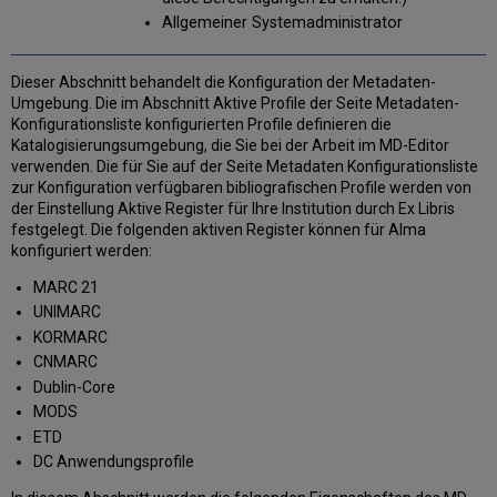
mit
Allgemeiner Systemadministrator
Erweiterungsstapeln
Verwalten
Dieser Abschnitt behandelt die Konfiguration der Metadaten-
von
Umgebung. Die im Abschnitt Aktive Profile der Seite Metadaten-
Erweiterungsstapeln
Konfigurationsliste konfigurierten Profile definieren die
Extension
Katalogisierungsumgebung, die Sie bei der Arbeit im MD-Editor
Pack
verwenden. Die für Sie auf der Seite Metadaten Konfigurationsliste
.xsd
zur Konfiguration verfügbaren bibliografischen Profile werden von
Extension
der Einstellung Aktive Register für Ihre Institution durch Ex Libris
Pack
festgelegt. Die folgenden aktiven Register können für Alma
.xml
konfiguriert werden:
File
Example
MARC 21
Arbeiten
UNIMARC
mit
KORMARC
Formularen
CNMARC
Arbeiten
Dublin-Core
mit
MODS
Normierungs-
Prozessen
ETD
DC Anwendungsprofile
Einen
Normierungsprozess