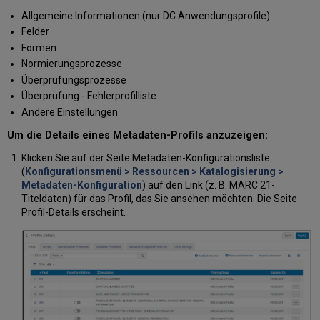
UNIMARC-
Allgemeine Informationen (nur DC Anwendungsprofile)
Normdatensätze
Felder
Arbeiten
Formen
mit
Normierungsprozesse
KORMARC-
Feldern,
Überprüfungsprozesse
Normalisierung
Überprüfung - Fehlerprofilliste
und
Andere Einstellungen
Überprüfung
Um die Details eines Metadaten-Profils anzuzeigen:
Arbeiten
mit
Klicken Sie auf der Seite Metadaten-Konfigurationsliste
CNMARC-
(
Konfigurationsmenü > Ressourcen > Katalogisierung >
Feldern,
Metadaten-Konfiguration
) auf den Link (z. B. MARC 21-
Normalisierung
Titeldaten) für das Profil, das Sie ansehen möchten. Die Seite
und
Profil-Details erscheint.
Überprüfung
Arbeiten
mit
MODS-
Feldern,
Normalisierung
und
Überprüfung