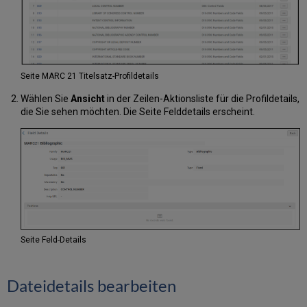
Arbeiten
mit
Dublin-
Core-
Feldern,
Normalisierung
Seite MARC 21 Titelsatz-Profildetails
und
Wählen Sie
Ansicht
in der Zeilen-Aktionsliste für die Profildetails,
Überprüfung
die Sie sehen möchten. Die Seite Felddetails erscheint.
Arbeit
mit
DC
Anwendungsprofilen
DC
Anwendungsprofile
-
Registerkarte
Allgemeine
Informationen
Seite Feld-Details
Felder
zu
Dateidetails bearbeiten
DC
Anwendungsprofilen