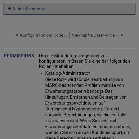
Table of contents
Anzeige
von
Metadaten-
Profil-
Konfiguration der Code-Beschreibungen für Kurztitel-Ebenen
Verknüpfte Daten-Anreicherung - Konfiguration
Details
Dateidetails
bearbeiten
Um die Metadaten-Umgebung zu
konfigurieren, müssen Sie eine der folgenden
Bearbeiten
Rollen innehaben:
von
Katalog-Administrator
Feldern
Diese Rolle wird für die Bearbeitung von
Wiederherstellen
MARC-basierenden Profilen mithilfe von
von
Erweiterungsstapeln benötigt. Das
Profil-
Hinzufügen, Entfernen und Beitragen von
Feld-
Erweiterungspaketdateien auf
Details
Gemeinschaftszonenebene erfordert
Bearbeiten
spezielle Berechtigungen, die dieser Rolle
von
zugewiesen sind. Wenn Sie nicht mit
MARC-
Erweiterungspaketdateien arbeiten können,
basierenden
wenden Sie sich an den Kundensupport, um
Profilen
diese Berechtigungen zu erhalten.)