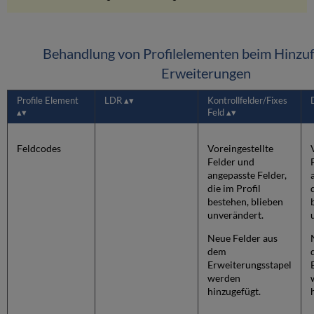
Behandlung von Profilelementen beim Hinzu
Erweiterungen
Profile Element
LDR
Kontrollfelder/Fixes
Feld
Feldcodes
Voreingestellte
Felder und
angepasste Felder,
die im Profil
bestehen, blieben
unverändert.
Neue Felder aus
dem
Erweiterungsstapel
werden
hinzugefügt.