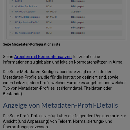
Überprüfungs-
Fehlerprofils
Bearbeiten
eines
Überprüfungs-
Fehlerprofils
Konfiguration
anderer
Seite Metadaten-Konfigurationsliste
Einstellungen
Konfiguration
Siehe
Arbeiten mit Normdatensätzen
für zusätzliche
der
Informationen zu globalen und lokalen Normdatensätzen in Alma.
Parameter
Andere
Die Seite Metadaten-Konfigurationsliste zeigt eine Liste der
Einstellungen
Metadaten-Profile an, die für die Institution definiert sind, sowie
einen Link zu jedem Profil, welcher Familie es angehört und welcher
Arbeiten
Typ von Metadaten-Profil es ist (Normdatei, Titeldaten oder
mit
Bestände).
UNIMARC-
Feldern,
Anzeige von Metadaten-Profil-Details
Normalisierung
und
Die Seite Profil-Datails verfügt über die folgenden Registerkarte zur
Überprüfung
Ansicht (und Anpassung) von Feldern, Normalisierungs- und
Verwalten
Überprüfungsprozessen:
lokaler