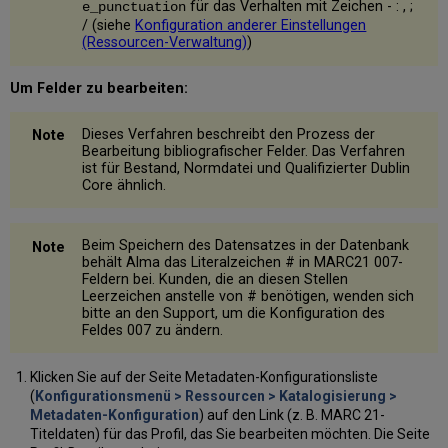
für das Verhalten mit Zeichen - : , ;
e_punctuation
Verfasser-
/ (siehe
Konfiguration anderer Einstellungen
Nummernlisten
(Ressourcen-Verwaltung)
)
Konfiguration
der
Um Felder zu bearbeiten:
Standard-
Verfassernummer-
Listen
Dieses Verfahren beschreibt den Prozess der
Bearbeitung bibliografischer Felder. Das Verfahren
Lee
ist für Bestand, Normdatei und Qualifizierter Dublin
Jai
Core ähnlich.
Chul Methode
Logik
Weitere
Beim Speichern des Datensatzes in der Datenbank
Informationen
behält Alma das Literalzeichen # in MARC21 007-
finden
Feldern bei. Kunden, die an diesen Stellen
Leerzeichen anstelle von # benötigen, wenden sich
Sie
bitte an den Support, um die Konfiguration des
unter
Feldes 007 zu ändern.
Konfigurieren
der
benutzerdefinierten
Klicken Sie auf der Seite Metadaten-Konfigurationsliste
Transliteration
(
Konfigurationsmenü > Ressourcen > Katalogisierung >
für
Metadaten-Konfiguration
) auf den Link (z. B. MARC 21-
die
Titeldaten) für das Profil, das Sie bearbeiten möchten. Die Seite