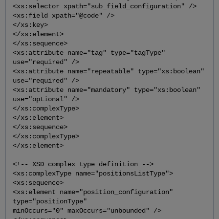
<xs:selector xpath="sub_field_configuration" />
<xs:field xpath="@code" />
</xs:key>
</xs:element>
</xs:sequence>
<xs:attribute name="tag" type="tagType"
use="required" />
<xs:attribute name="repeatable" type="xs:boolean"
use="required" />
<xs:attribute name="mandatory" type="xs:boolean"
use="optional" />
</xs:complexType>
</xs:element>
</xs:sequence>
</xs:complexType>
</xs:element>
<!-- XSD complex type definition -->
<xs:complexType name="positionsListType">
<xs:sequence>
<xs:element name="position_configuration"
type="positionType"
minOccurs="0" maxOccurs="unbounded" />