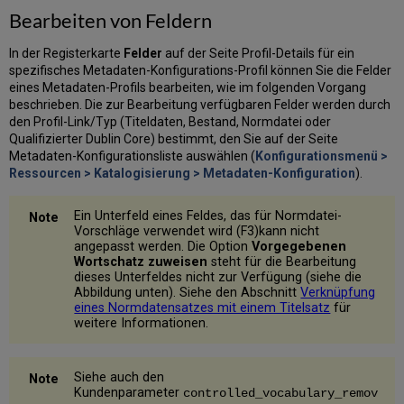
Konfiguration
Bearbeiten von Feldern
eines
vorgegebenen
In der Registerkarte
Felder
auf der Seite Profil-Details für ein
Wortschatz-
spezifisches Metadaten-Konfigurations-Profil können Sie die Felder
Registers
eines Metadaten-Profils bearbeiten, wie im folgenden Vorgang
Hinzufügen/Bearbeiten
beschrieben. Die zur Bearbeitung verfügbaren Felder werden durch
eines
den Profil-Link/Typ (Titeldaten, Bestand, Normdatei oder
vorgegebenen
Qualifizierter Dublin Core) bestimmt, den Sie auf der Seite
Wortschatzes
Metadaten-Konfigurationsliste auswählen (
Konfigurationsmenü >
Hochladen
Ressourcen > Katalogisierung > Metadaten-Konfiguration
).
einer
"Vorgegebener
Ein Unterfeld eines Feldes, das für Normdatei-
Wortschatz"-
Vorschläge verwendet wird (F3)kann nicht
Liste
angepasst werden. Die Option
Vorgegebenen
Konfiguration
Wortschatz zuweisen
steht für die Bearbeitung
eines
dieses Unterfeldes nicht zur Verfügung (siehe die
vorgegebenen
Abbildung unten). Siehe den Abschnitt
Verknüpfung
eines Normdatensatzes mit einem Titelsatz
für
Wortschatz-
weitere Informationen.
Registers
-
Formulare
Siehe auch den
Konfiguration
Kundenparameter
controlled_vocabulary_remov
der