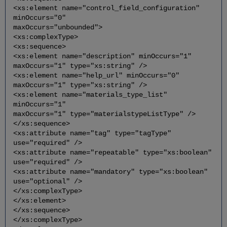
<xs:element name="control_field_configuration"
minOccurs="0"
maxOccurs="unbounded">
<xs:complexType>
<xs:sequence>
<xs:element name="description" minOccurs="1"
maxOccurs="1" type="xs:string" />
<xs:element name="help_url" minOccurs="0"
maxOccurs="1" type="xs:string" />
<xs:element name="materials_type_list"
minOccurs="1"
maxOccurs="1" type="materialstypeListType" />
</xs:sequence>
<xs:attribute name="tag" type="tagType"
use="required" />
<xs:attribute name="repeatable" type="xs:boolean"
use="required" />
<xs:attribute name="mandatory" type="xs:boolean"
use="optional" />
</xs:complexType>
</xs:element>
</xs:sequence>
</xs:complexType>