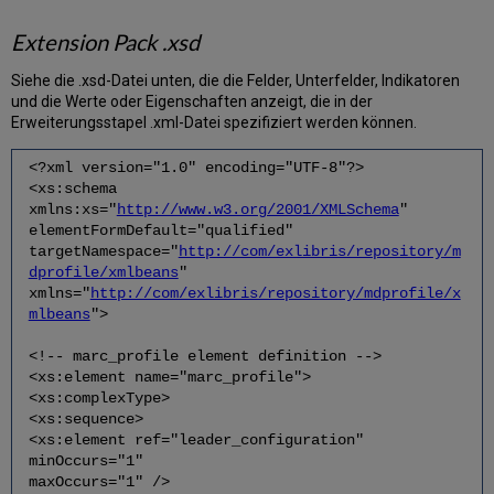
Extension Pack .xsd
Siehe die .xsd-Datei unten, die die Felder, Unterfelder, Indikatoren
und die Werte oder Eigenschaften anzeigt, die in der
Erweiterungsstapel .xml-Datei spezifiziert werden können.
<?xml version="1.0" encoding="UTF-8"?>
<xs:schema
xmlns:xs="
http://www.w3.org/2001/XMLSchema
"
elementFormDefault="qualified"
targetNamespace="
http://com/exlibris/repository/m
dprofile/xmlbeans
"
xmlns="
http://com/exlibris/repository/mdprofile/x
mlbeans
">
<!-- marc_profile element definition -->
<xs:element name="marc_profile">
<xs:complexType>
<xs:sequence>
<xs:element ref="leader_configuration"
minOccurs="1"
maxOccurs="1" />