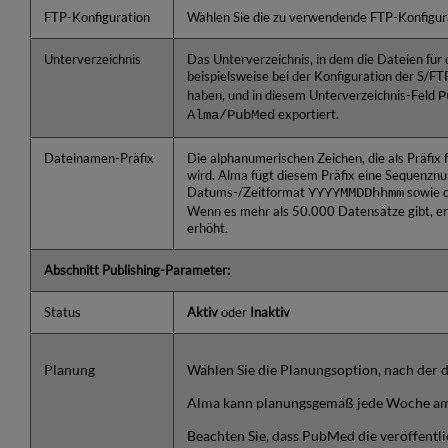
FTP-Konfiguration
Wählen Sie die zu verwendende FTP-Konfigura
Unterverzeichnis
Das Unterverzeichnis, in dem die Dateien für
beispielsweise bei der Konfiguration der S/F
haben, und in diesem Unterverzeichnis-Feld
P
Alma/PubMed
exportiert.
Dateinamen-Präfix
Die alphanumerischen Zeichen, die als Präfix
wird. Alma fügt diesem Präfix eine Sequenzn
Datums-/Zeitformat
YYYYMMDDhhmm
sowie 
Wenn es mehr als 50.000 Datensätze gibt, er
erhöht.
Abschnitt Publishing-Parameter:
Status
Aktiv
oder
Inaktiv
Planung
Wählen Sie die Planungsoption, nach der d
Alma kann planungsgemäß jede Woche am 
Beachten Sie, dass PubMed die veröffentl