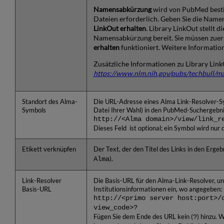
Namensabkürzung
wird von PubMed besti
Dateien erforderlich. Geben Sie die Name
LinkOut erhalten
. Library LinkOut stellt 
Namensabkürzung bereit. Sie müssen zuers
erhalten
funktioniert. Weitere Informatio
Zusätzliche Informationen zu Library Link
https://www.nlm.nih.gov/pubs/techbull/
Standort des Alma-
Die URL-Adresse eines Alma Link-Resolver-Sy
Symbols
Datei Ihrer Wahl) in den PubMed-Suchergebnis
http://<Alma domain>/view/link_r
Dieses Feld ist optional; ein Symbol wird nur d
Etikett verknüpfen
Der Text, der den Titel des Links in den Erg
Alma
).
Link-Resolver
Die Basis-URL für den Alma-Link-Resolver, u
Basis-URL
Institutionsinformationen ein, wo angegeben:
http://<primo server host:port>/
view_code>?
Fügen Sie dem Ende des URL kein (
?
) hinzu. 