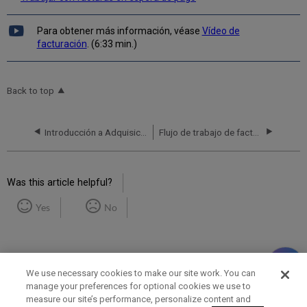
Para obtener más información, véase
Vídeo de
facturación
. (6:33 min.)
Back to top
Introducción a Adquisiciones
Flujo de trabajo de facturación
Was this article helpful?
Yes
No
We use necessary cookies to make our site work. You can
manage your preferences for optional cookies we use to
measure our site’s performance, personalize content and
Term of Use
Privacy Policy
Contact Us