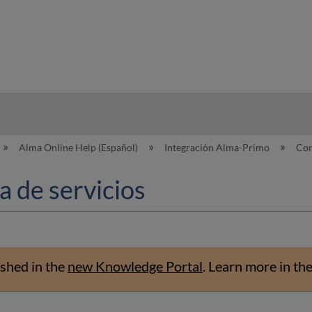
hy
Alma Online Help (Español)
Integración Alma-Primo
Con
a de servicios
shed in the
new Knowledge Portal
.
Learn more in th