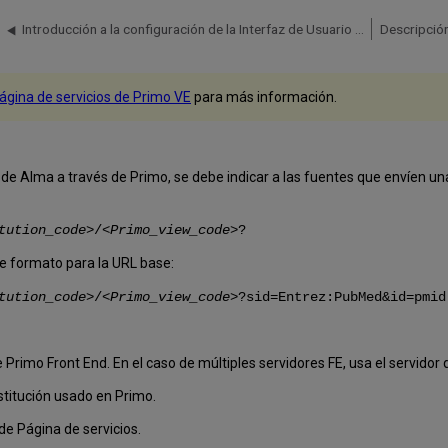
Introducción a la configuración de la Interfaz de Usuario de Primo para el Resolvedor de enlaces de Alma
Descripción
ágina de servicios de Primo VE
para más información.
 de Alma a través de Primo, se debe indicar a las fuentes que envíen u
tution_code
>/<
Primo_view_code
>?
te formato para la URL base:
tution_code
>/<
Primo_view_code
>?sid=Entrez:PubMed&id=pmid
de Primo Front End. En el caso de múltiples servidores FE, usa el servidor
nstitución usado en Primo.
 de Página de servicios.