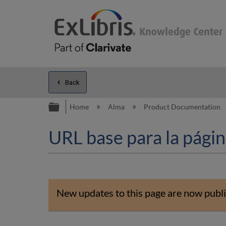
Back
Expand/collapse global hierarc
Home
Alma
Product Documentation
URL base para la págin
New updates to this page are now publi